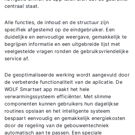
centraal staat.
Contactformulier
Alle functies, de inhoud en de structuur zijn
specifiek afgestemd op de eindgebruiker. Een
Mail de WOLF Service
duidelijke en eenvoudige weergave, gemakkelijk te
begrijpen informatie en een uitgebreide lijst met
Adresgegevens
veelgestelde vragen ronden de gebruiksvriendelijke
service af.
Ook interessant?
De geoptimaliseerde werking wordt aangevuld door
de verbeterde functionaliteit van de aplicatie. De
Downloads
WOLF Smartset app maakt het hele
verwarmingssysteem efficiënter. Met slimme
Service App
componenten kunnen gebruikers hun dagelijkse
routines opslaan en het intelligente systeem
bespaart eenvoudig en gemakkelijk energiekosten
door de regeling van de gebouwentechniek
automatisch aan te passen. Een speciale