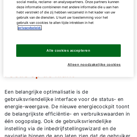
social media, reclame- en analysepartners. Onze partners kunnen
enkele applicatie. Dit maakt het voor gebruikers
deze informatie combineren met andere informatie die u aan hen
eenvoudig om efficiënt energie en kosten te
hebt verstrekt of die zij hebben verzameld in het kader van uw
besparen. De intuïtieve bediening maakt
gebruik van de diensten. U kunt uw toestemming voor het
gebruik van cookies te allen tijde intrekken in het
besturing van de gehele installatie vanaf elke
privacybeleid.
locatie mogelijk en nieuwe functies maken de
bediening nog eenvoudiger en geavanceerder.
Alle cookies accepteren
Alleen noodzakelijke cookies
Focus op de klant
Een belangrijke optimalisatie is de
Hallo!
gebruiksvriendelijke interface voor de status- en
energie-weergave. De nieuwe energiecockpit toont
de belangrijkste efficiëntie- en verbruikswaarden in
Hoe kunnen wij u helpen?
één oogopslag. Ook de gebruiksvriendelijke
instelling via de inbedrijfstellingswizard en de
Contact met het team
navigatie binnen de app laten zien dat de gebruiker