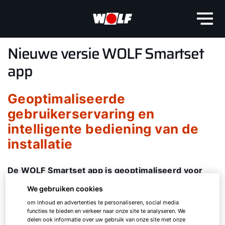
Nieuwe versie WOLF Smartset
app
Geoptimaliseerde
gebruikerservaring en
intelligente bediening van de
installatie
De WOLF Smartset app is geoptimaliseerd voor
een nog betere gebruikerservaring. De nieuwe
We gebruiken cookies
versie stelt klanten in staat om alle WOLF
om inhoud en advertenties te personaliseren, social media
apparaten - verwarming, woonhuisventilatie en
functies te bieden en verkeer naar onze site te analyseren. We
zonne-boilers- intelligent te bedienen met één
delen ook informatie over uw gebruik van onze site met onze