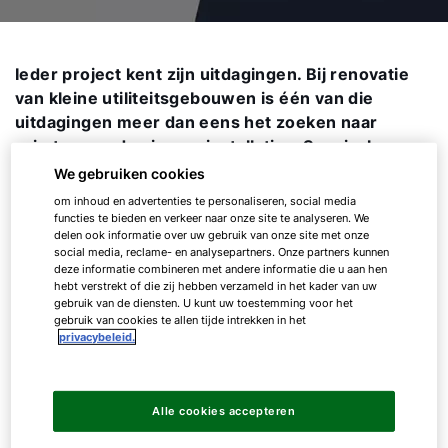
Ieder project kent zijn uitdagingen. Bij renovatie
van kleine utiliteitsgebouwen is één van die
uitdagingen meer dan eens het zoeken naar
ruimte voor de nieuwe installaties. Speciaal
daarvoor heeft WOLF de CSL-800 ontwikkeld.
We gebruiken cookies
Of je nu te maken hebt met beperkte ruimte of
om inhoud en advertenties te personaliseren, social media
complexe renovatie-eisen, de CSL-800 is
functies te bieden en verkeer naar onze site te analyseren. We
delen ook informatie over uw gebruik van onze site met onze
compact zonder in te leveren op functionaliteit.
social media, reclame- en analysepartners. Onze partners kunnen
deze informatie combineren met andere informatie die u aan hen
hebt verstrekt of die zij hebben verzameld in het kader van uw
gebruik van de diensten. U kunt uw toestemming voor het
gebruik van cookies te allen tijde intrekken in het
privacybeleid.
Een gezond
Alle cookies accepteren