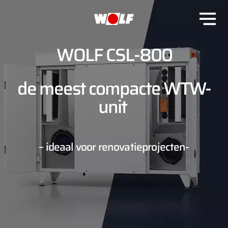
WOLF CSL-800
de meest compacte WTW-
unit
– ideaal voor renovatieprojecten-