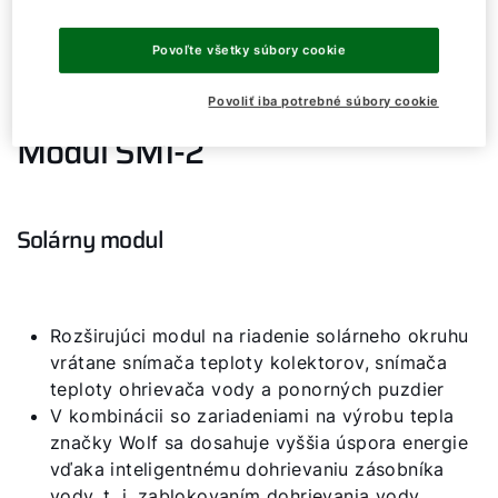
Povoľte všetky súbory cookie
Dobrý deň!
Povoliť iba potrebné súbory cookie
Modul SM1-2
Ako vám môžeme pomôcť?
Služby WOLF
Solárny modul
Servis
Rozširujúci modul na riadenie solárneho okruhu
Hotline
vrátane snímača teploty kolektorov, snímača
teploty ohrievača vody a ponorných puzdier
Kontaktný formulár
V kombinácii so zariadeniami na výrobu tepla
značky Wolf sa dosahuje vyššia úspora energie
vďaka inteligentnému dohrievaniu zásobníka
Dôležité odkazy
vody, t. j. zablokovaním dohrievania vody