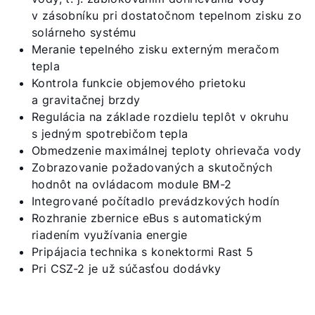
v zásobníku pri dostatočnom tepelnom zisku zo
Kontakty
solárneho systému
Meranie tepelného zisku externým meračom
Servisný portál
tepla
Kontrola funkcie objemového prietoku
WOLF Akadémia
a gravitačnej brzdy
Regulácia na základe rozdielu teplôt v okruhu
s jedným spotrebičom tepla
Obmedzenie maximálnej teploty ohrievača vody
Zobrazovanie požadovaných a skutočných
hodnôt na ovládacom module BM-2
Integrované počítadlo prevádzkových hodín
Rozhranie zbernice eBus s automatickým
riadením využívania energie
Pripájacia technika s konektormi Rast 5
Pri CSZ-2 je už súčasťou dodávky