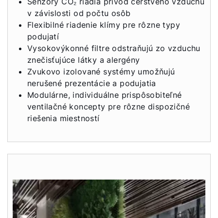
Senzory CO₂ riadia prívod čerstvého vzduchu
v závislosti od počtu osôb
Servis
Flexibilné riadenie klímy pre rôzne typy
podujatí
Hotline
Vysokovýkonné filtre odstraňujú zo vzduchu
znečisťujúce látky a alergény
Zvukovo izolované systémy umožňujú
Kontaktný formulár
nerušené prezentácie a podujatia
Modulárne, individuálne prispôsobiteľné
Dôležité odkazy
ventilačné koncepty pre rôzne dispozičné
riešenia miestností
Kontakty
Servisný portál
WOLF Akadémia