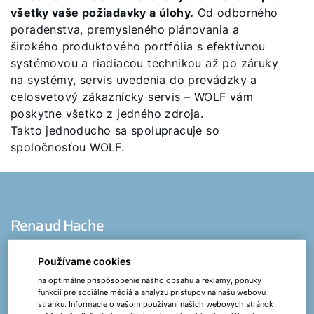
všetky vaše požiadavky a úlohy.
Od odborného
poradenstva, premysleného plánovania a
širokého produktového portfólia s efektívnou
systémovou a riadiacou technikou až po záruky
na systémy, servis uvedenia do prevádzky a
celosvetový zákaznícky servis – WOLF vám
poskytne všetko z jedného zdroja.
Takto jednoducho sa spolupracuje so
spoločnosťou WOLF.
Renaud Hache
Váš expert v segmente kancelárskych a
Používame cookies
administratívnych budov
na optimálne prispôsobenie nášho obsahu a reklamy, ponuky
funkcií pre sociálne médiá a analýzu prístupov na našu webovú
stránku. Informácie o vašom používaní našich webových stránok