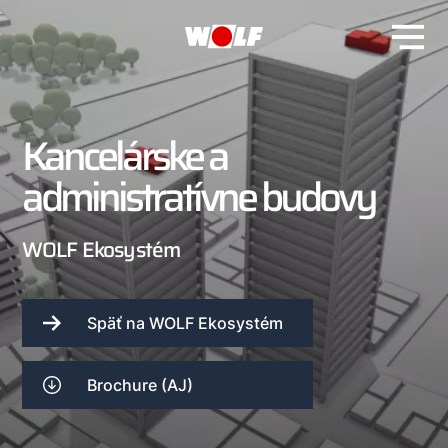
Kancelárske a
administratívne budovy
WOLF Ekosystém
Späť na WOLF Ekosystém
Brochure (AJ)