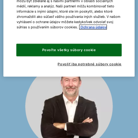
Máte otázky alebo potrebujete osobné poradenstvo
môžu byť zdieľané aj s našimi partnermi v oblasti sociálnych
médií, reklamy a analýz. Naši partneri môžu kombinovať tieto
pre váš projekt? Spoločnosť
WOLF
vám ponúka
informácie s inými údajmi, ktoré ste im poskytli, alebo ktoré
individuálne riešenia prispôsobené vašim potrebám.
zhromaždili ako súčasť vášho používania iných služieb. V našom
vyhlásení o ochrane údajov môžete kedykoľvek odvolať svoj
súhlas s používaním súborov cookies.
Ochrana údajov
Kontaktujte nás teraz
Povoľte všetky súbory cookie
Povoliť iba potrebné súbory cookie