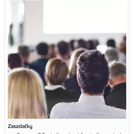
Dobrý deň!
Ako vám môžeme pomôcť?
Zasadačky
Služby WOLF