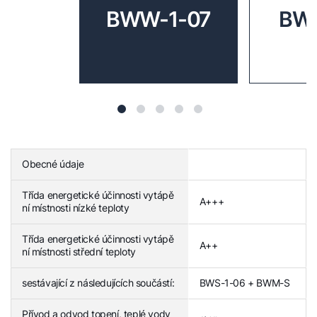
BWW-1-07
BWW
Obecné údaje
Třída energetické účinnosti vytápě
A+++
ní místnosti nízké teploty
Třída energetické účinnosti vytápě
A++
ní místnosti střední teploty
sestávající z následujících součástí:
BWS-1-06 + BWM-S
Přívod a odvod topení, teplé vody