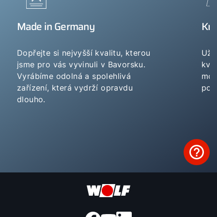
Made in Germany
Kno
Dopřejte si nejvyšší kvalitu, kterou
Už 
jsme pro vás vyvinuli v Bavorsku.
kval
Vyrábíme odolná a spolehlivá
mot
zařízení, která vydrží opravdu
pot
dlouho.