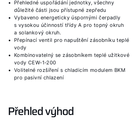
Přehledné uspořádání jednotky, všechny
důležité části jsou přístupné zepředu
Vybaveno energeticky úspornými čerpadly
s vysokou účinností třídy A pro topný okruh
a solankový okruh.
Přepínací ventil pro napuštění zásobníku teplé
vody
Kombinovatelný se zásobníkem teplé užitkové
Dobrý den!
vody CEW-1-200
Volitelné rozšíření s chladicím modulem BKM
Jak vám můžeme pomoct?
pro pasivní chlazení
Služby WOLF
Přehled výhod
Servis
Kontaktní formulář