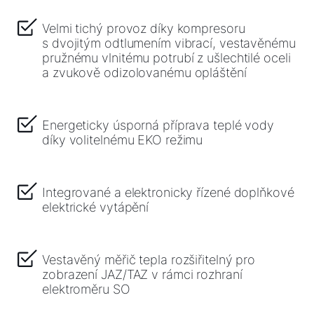
Důležité odkazy
Velmi tichý provoz díky kompresoru
s dvojitým odtlumením vibrací, vestavěnému
pružnému vlnitému potrubí z ušlechtilé oceli
Kontakty
a zvukově odizolovanému opláštění
Servisní portál
Bonus program
Energeticky úsporná příprava teplé vody
díky volitelnému EKO režimu
WOLF Akademie
Integrované a elektronicky řízené doplňkové
elektrické vytápění
Vestavěný měřič tepla rozšiřitelný pro
zobrazení JAZ/TAZ v rámci rozhraní
elektroměru SO