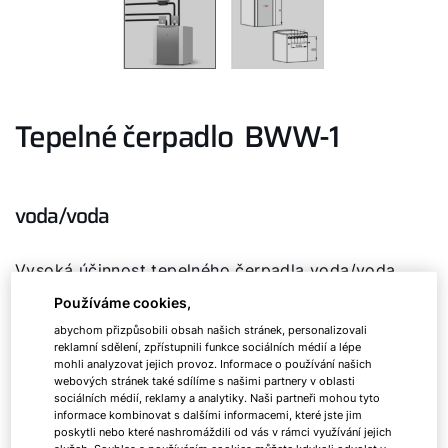
Tepelné čerpadlo BWW-1
voda/voda
Vysoká účinnost tepelného čerpadla voda/voda
k instalaci v interiéru
Používáme cookies,
abychom přizpůsobili obsah našich stránek, personalizovali
reklamní sdělení, zpřístupnili funkce sociálních médií a lépe
BWW-1
07
mohli analyzovat jejich provoz. Informace o používání našich
webových stránek také sdílíme s našimi partnery v oblasti
sociálních médií, reklamy a analytiky. Naši partneři mohou tyto
BWW-1
11
informace kombinovat s dalšími informacemi, které jste jim
poskytli nebo které nashromáždili od vás v rámci využívání jejich