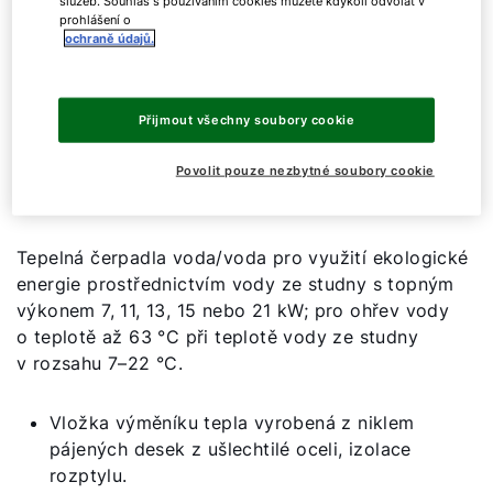
služeb. Souhlas s používáním cookies můžete kdykoli odvolat v
BWW-1
13
prohlášení o
ochraně údajů.
BWW-1
15
Přijmout všechny soubory cookie
Zobrazit všechny
Povolit pouze nezbytné soubory cookie
Tepelná čerpadla voda/voda pro využití ekologické
energie prostřednictvím vody ze studny s topným
výkonem 7, 11, 13, 15 nebo 21 kW; pro ohřev vody
o teplotě až 63 °C při teplotě vody ze studny
v rozsahu 7–22 °C.
Vložka výměníku tepla vyrobená z niklem
pájených desek z ušlechtilé oceli, izolace
rozptylu.