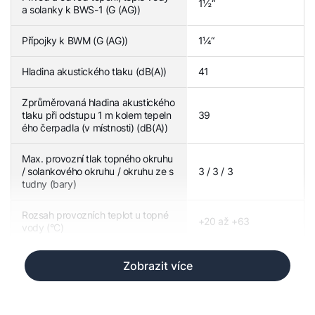
1½“
a solanky k BWS-1 (G (AG))
Přípojky k BWM (G (AG))
1¼“
Hladina akustického tlaku (dB(A))
41
Zprůměrovaná hladina akustického
tlaku při odstupu 1 m kolem tepeln
39
ého čerpadla (v místnosti) (dB(A))
Max. provozní tlak topného okruhu
/ solankového okruhu / okruhu ze s
3 / 3 / 3
tudny (bary)
Rozsah provozních teplot u topné
+20 až +63
vody (°C)
Zobrazit více