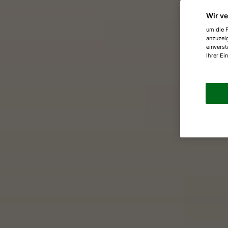
Wir v
um die F
anzuzei
einverst
Ihrer Ei