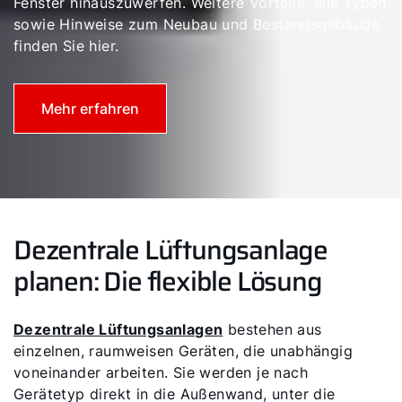
Fenster hinauszuwerfen. Weitere Vorteile, alle Typen
sowie Hinweise zum Neubau und Bestandsgebäude
Servus!
finden Sie hier.
Wie können wir Ihnen helfen?
Mehr erfahren
Service kontaktieren
Produktberatung
Fachhandwerker finden
Dezentrale Lüftungsanlage
planen: Die flexible Lösung
Wichtige Links
Dezentrale Lüftungsanlagen
bestehen aus
einzelnen, raumweisen Geräten, die unabhängig
5 Jahre Garantie
voneinander arbeiten. Sie werden je nach
Karriere
Gerätetyp direkt in die Außenwand, unter die