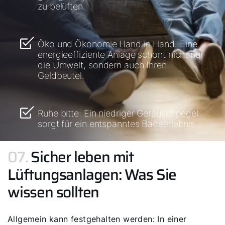
zu belüften.
Öko und Ökonomie Hand in Hand: Eine
energieeffiziente Anlage schont nicht nur
die Umwelt, sondern auch Ihren
Geldbeutel.
Ruhe bitte: Ein niedriger Geräuschpegel
sorgt für ein entspanntes Badeerlebnis .
07.
Sicher leben mit
Lüftungsanlagen: Was Sie
wissen sollten
Allgemein kann festgehalten werden: In einer