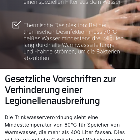
einen speziellen Filter aus dem Wasser.
Thermische Desinfektion: Bei der
thermischen Desinfektion muss 70°C
heißes Wasser mindestens drei Minuten
lang durch alle Warmwasserleitungen
und -hähne strömen, um die Bakterien
abzutöten.
Gesetzliche Vorschriften zur
Verhinderung einer
Legionellenausbreitung
Die Trinkwasserverordnung sieht eine
Mindesttemperatur von 60°C für Speicher von
Warmwasser, die mehr als 400 Liter fassen. Dies
gilt für öffentliche Gebäude und Wohnkomplexe.