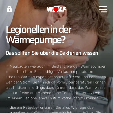
Legionellen in der
Wärmepumpe?
Das sollten Sie über die Bakterien wissen
In Neubauten wie auch im Bestand werden Wärmepumpen
immer beliebter. Bei niedrigen Vorlauftemperaturen
arbeiten Wärmepumpen besonders effizient und benötigen
weniger Strom. Sehr niedrige Vorlauftemperaturen können
laut Kritikern allerdings dazu führen, dass das Warmwasser
nicht auf eine ausreichend hohe Temperatur erhitzt wird,
um einem Legionellenwachstum vorbeugen zu können.
In diesem Ratgeber erfahren Sie alles Wichtige über
Legionellen, ob Wärmepumpen wirklich ein erhöhtes Risiko