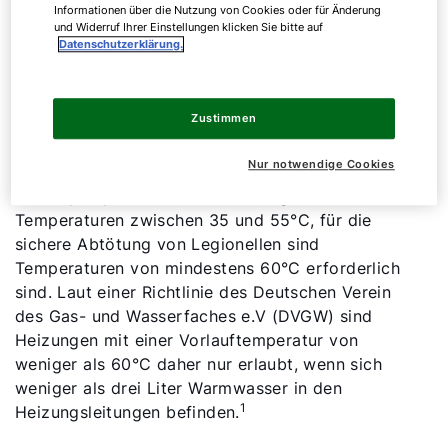
Warmwassertemperaturen zu gering sind, um die
Informationen über die Nutzung von Cookies oder für Änderung
Bakterien abzutöten. Insbesondere in
und Widerruf Ihrer Einstellungen klicken Sie bitte auf
Datenschutzerklärung.
Warmwasserspeichern und Leitungen können sich
Legionellen vermehren. Dieses Problem besteht
allerdings nicht ausschließlich bei der
Zustimmen
Wärmepumpe, sondern kann auch andere
Heizsystemen im gleichen Maße betreffen.
Nur notwendige Cookies
Wärmepumpen arbeiten in der Regel bei
Temperaturen zwischen 35 und 55°C, für die
sichere Abtötung von Legionellen sind
Temperaturen von mindestens 60°C erforderlich
sind. Laut einer Richtlinie des Deutschen Verein
des Gas- und Wasserfaches e.V (DVGW) sind
Heizungen mit einer Vorlauftemperatur von
weniger als 60°C daher nur erlaubt, wenn sich
weniger als drei Liter Warmwasser in den
1
Heizungsleitungen befinden.