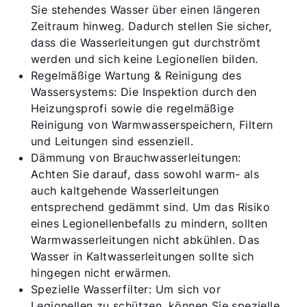
Produktberatung
Sie stehendes Wasser über einen längeren
Zeitraum hinweg. Dadurch stellen Sie sicher,
dass die Wasserleitungen gut durchströmt
Fachhandwerker finden
werden und sich keine Legionellen bilden.
Regelmäßige Wartung & Reinigung des
Wichtige Links
Wassersystems: Die Inspektion durch den
Heizungsprofi sowie die regelmäßige
Reinigung von Warmwasserspeichern, Filtern
5 Jahre Garantie
und Leitungen sind essenziell.
Dämmung von Brauchwasserleitungen:
Karriere
Achten Sie darauf, dass sowohl warm- als
Privatkunden-Downloads
auch kaltgehende Wasserleitungen
entsprechend gedämmt sind. Um das Risiko
eines Legionellenbefalls zu mindern, sollten
Warmwasserleitungen nicht abkühlen. Das
Wasser in Kaltwasserleitungen sollte sich
hingegen nicht erwärmen.
Spezielle Wasserfilter: Um sich vor
Legionellen zu schützen, können Sie spezielle