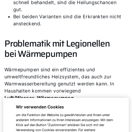
schnell behandelt, sind die Heilungschancen
gut.
Bei beiden Varianten sind die Erkrankten nicht
ansteckend.
Problematik mit Legionellen
bei Wärmepumpen
Wärmepumpen sind ein effizientes und
umweltfreundliches Heizsystem, das auch zur
Warmwasserbereitung genutzt werden kann. In
Haushalten kommen vorwiegend
Luft/Wasser-Wärmepumpen
,
Sole/Wasser-Wärmepumpen
sowie
Wir verwenden Cookies
Wasser/Wasser-Wärmepumpen
zum Einsatz.
um die Funktion der Website zu gewährleisten und Ihnen unter
Allerdings können sie ein erhöhtes Risiko für
anderem Informationen zu Ihren Interessen anzuzeigen. Mit dem
Klick auf den Button "Zustimmen" erklären Sie sich mit der
Legionellenwachstum bergen, wenn die
Verwendung von Cookies einverstanden. Für weitere