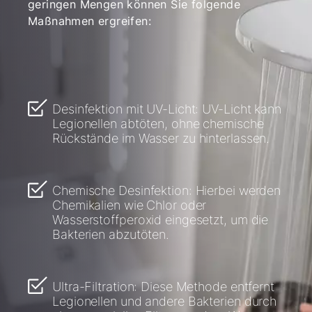
geringen Mengen können Sie folgende
Maßnahmen ergreifen:
Desinfektion mit UV-Licht: UV-Licht kann
Legionellen abtöten, ohne chemische
Rückstände im Wasser zu hinterlassen.
Chemische Desinfektion: Hierbei werden
Chemikalien wie Chlor oder
Wasserstoffperoxid eingesetzt, um die
Bakterien abzutöten.
Ultra-Filtration: Diese Methode entfernt
Legionellen und andere Bakterien durch