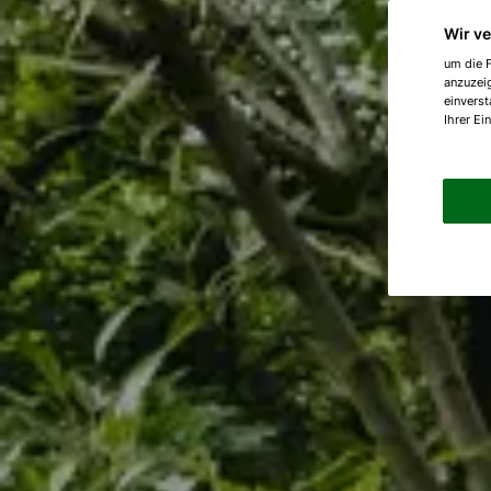
Wir v
um die F
anzuzei
einverst
Ihrer Ei