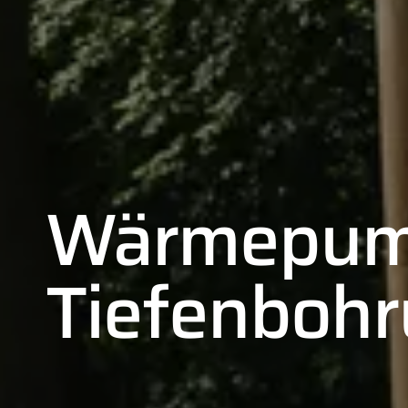
Wärmepum
Tiefenboh
01
02
03