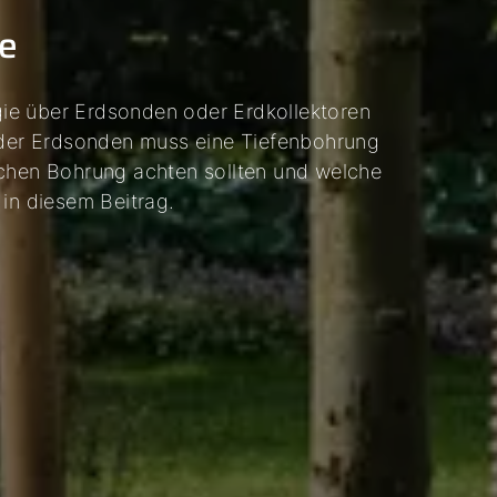
me
ie über Erdsonden oder Erdkollektoren
b der Erdsonden muss eine Tiefenbohrung
lchen Bohrung achten sollten und welche
 in diesem Beitrag.