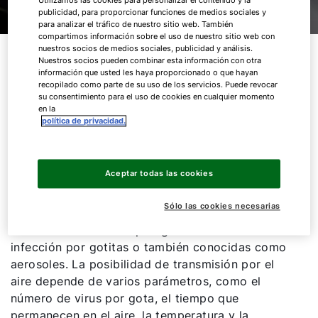
Utilizamos las cookies para personalizar el contenido y la
publicidad, para proporcionar funciones de medios sociales y
para analizar el tráfico de nuestro sitio web. También
compartimos información sobre el uso de nuestro sitio web con
nuestros socios de medios sociales, publicidad y análisis.
Con el trasfondo de la pandemia del
Nuestros socios pueden combinar esta información con otra
coronavirus, los profesionales de sistemas
información que usted les haya proporcionado o que hayan
recopilado como parte de su uso de los servicios. Puede revocar
de ventilación y climatización se enfrentan
su consentimiento para el uso de cookies en cualquier momento
actualmente con frecuencia a cuestiones
en la
relacionadas con el funcionamiento y el
política de privacidad.
mantenimiento de sus sistemas. Nos
gustaría abordar brevemente los puntos
más importantes.
Aceptar todas las cookies
Sólo las cookies necesarias
En principio, se puede establecer: la principal vía
de transmisión de los patógenos Covid-19 es la
infección por gotitas o también conocidas como
aerosoles. La posibilidad de transmisión por el
aire depende de varios parámetros, como el
número de virus por gota, el tiempo que
¡Hola!
permanecen en el aire, la temperatura y la