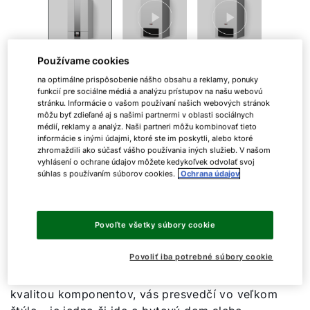
Používame cookies
na optimálne prispôsobenie nášho obsahu a reklamy, ponuky
Plynový kondenzačný
funkcií pre sociálne médiá a analýzu prístupov na našu webovú
stránku. Informácie o vašom používaní našich webových stránok
kotol CGB-2-75/100
môžu byť zdieľané aj s našimi partnermi v oblasti sociálnych
médií, reklamy a analýz. Naši partneri môžu kombinovať tieto
informácie s inými údajmi, ktoré ste im poskytli, alebo ktoré
zhromaždili ako súčasť vášho používania iných služieb. V našom
vyhlásení o ochrane údajov môžete kedykoľvek odvolať svoj
Plynový kondenzačný kotol
súhlas s používaním súborov cookies.
Ochrana údajov
Špeciálne vyvinutý pre náročné úlohy: Nový plynový
Povoľte všetky súbory cookie
kondenzačný kotol CGB-2-75/100, od firmy WOLF, s
montážou na stenu, je najlepšou voľbou pre
Povoliť iba potrebné súbory cookie
projekty s väčším rozsahom výkonu. Vybavený
najnovšou regulačnou technikou a najvyššou
kvalitou komponentov, vás presvedčí vo veľkom