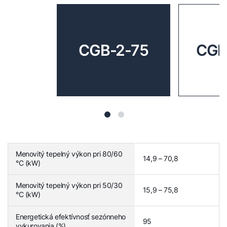
CGB-2-75
CGB
Menovitý tepelný výkon pri 80/60
14,9 – 70,8
°C (kW)
Menovitý tepelný výkon pri 50/30
15,9 – 75,8
°C (kW)
Energetická efektívnosť sezónneho
95
vykurovania (%)