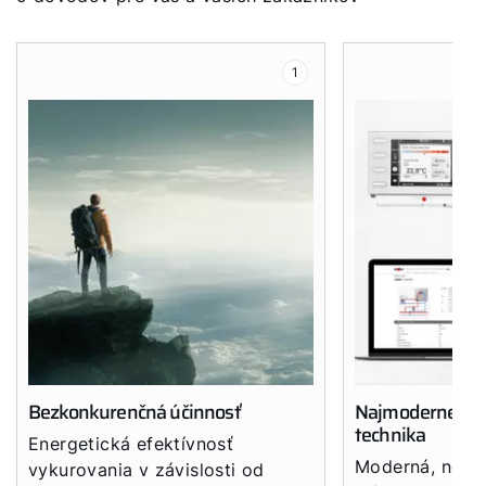
Kontaktný formulár
1
Dôležité odkazy
Kontakty
Servisný portál
WOLF Akadémia
Bezkonkurenčná účinnosť
Najmodernejšia
technika
Energetická efektívnosť
Moderná, nová 
vykurovania v závislosti od