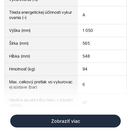
Trieda energetickej účinnosti vykur
A
ovania (–)
Výška (mm)
1 050
Šírka (mm)
565
Hĺbka (mm)
548
Hmotnosť (kg)
94
Max. celkový pretlak vo vykurovac
6
ej sústave (bar)
Hladina akustického tlaku v interiéri
47
(dB(A))
Zobraziť viac