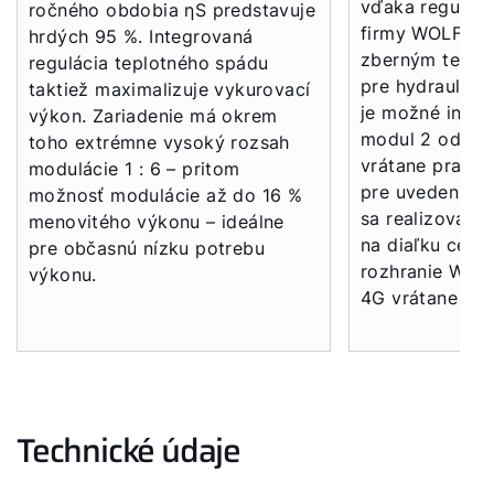
vďaka regulač
ročného obdobia ηS predstavuje
firmy WOLF (W
hrdých 95 %. Integrovaná
zberným teplo
regulácia teplotného spádu
pre hydraulick
taktiež maximalizuje vykurovací
je možné integ
výkon. Zariadenie má okrem
modul 2 od fi
toho extrémne vysoký rozsah
vrátane prakti
modulácie 1 : 6 – pritom
pre uvedenie d
možnosť modulácie až do 16 %
sa realizovať 
menovitého výkonu – ideálne
na diaľku cez 
pre občasnú nízku potrebu
rozhranie WOLF
výkonu.
4G vrátane rou
Technické údaje