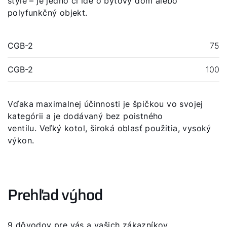
štýle – je jedno či ide o bytový dom alebo
polyfunkčný objekt.
CGB-2
75
CGB-2
100
Dobrý deň!
Vďaka maximalnej účinnosti je špičkou vo svojej
kategórii a je dodávaný bez poistného
Ako vám môžeme pomôcť?
ventilu. Veľký kotol, široká oblasť použitia, vysoký
výkon.
Služby WOLF
Servis
Prehľad výhod
Hotline
9 dôvodov pre vás a vašich zákazníkov