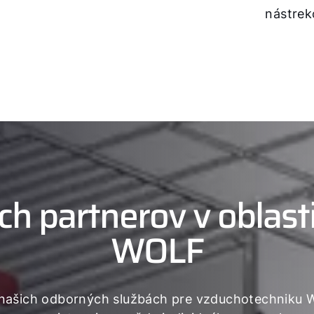
nástrek
h partnerov v oblast
WOLF
 o našich odborných službách pre vzduchotechniku 