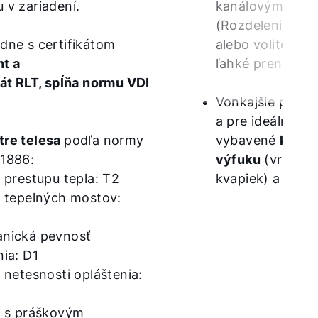
 v zariadení.
kanálovými príp
(Rozdelenie zar
dne s certifikátom
alebo voliteľne 5
t a
ľahké prenášani
kát RLT, spĺňa normu VDI
Vonkajšie prístr
a pre ideálnu p
tre telesa
podľa normy
vybavené
kryto
1886:
výfuku
(vrát. o
a prestupu tepla: T2
kvapiek) a 3D v
a tepelných mostov:
nická pevnosť
nia: D1
a netesnosti opláštenia:
a s práškovým