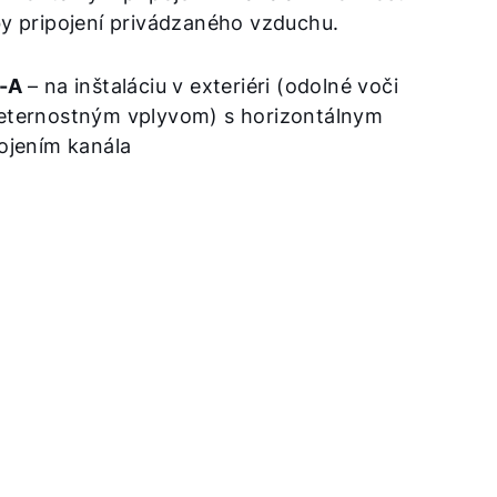
y pripojení privádzaného vzduchu.
L-A
– na inštaláciu v exteriéri (odolné voči
eternostným vplyvom) s horizontálnym
ojením kanála