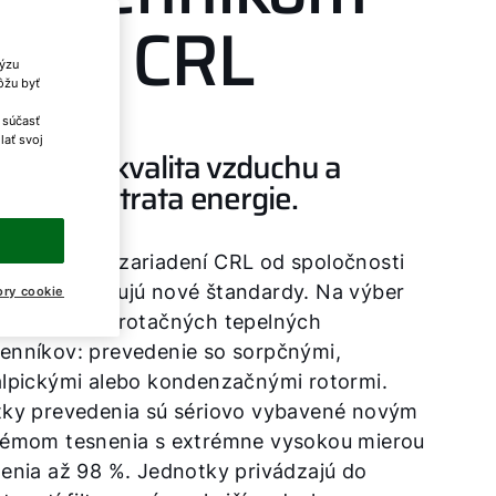
epla CRL
lýzu
ôžu byť
 súčasť
lať svoj
ximálna kvalita vzduchu a
imálna strata energie.
ovým radom zariadení CRL od spoločnosti
F sa stanovujú nové štandardy. Na výber
ory cookie
e z rôznych rotačných tepelných
enníkov: prevedenie so sorpčnými,
alpickými alebo kondenzačnými rotormi.
tky prevedenia sú sériovo vybavené novým
témom tesnenia s extrémne vysokou mierou
enia až 98 %. Jednotky privádzajú do