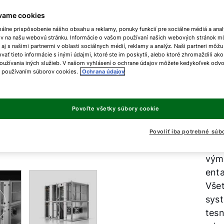
t
vame cookies
málne prispôsobenie nášho obsahu a reklamy, ponuky funkcií pre sociálne médiá a ana
ov na našu webovú stránku. Informácie o vašom používaní našich webových stránok m
 aj s našimi partnermi v oblasti sociálnych médií, reklamy a analýz. Naši partneri môžu
ať tieto informácie s inými údajmi, ktoré ste im poskytli, alebo ktoré zhromaždili ako
oužívania iných služieb. V našom vyhlásení o ochrane údajov môžete kedykoľvek odvo
Ma
s používaním súborov cookies.
Ochrana údajov
min
Povoľte všetky súbory cookie
S n
WOL
Povoliť iba potrebné súb
mát
vým
ent
Vše
sys
tesn