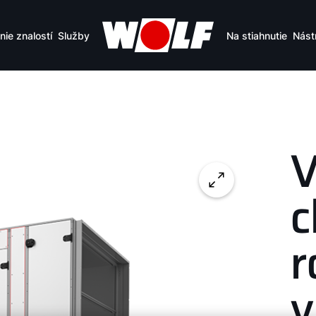
nie znalostí
Služby
Na stiahnutie
Nást
V
c
r
v