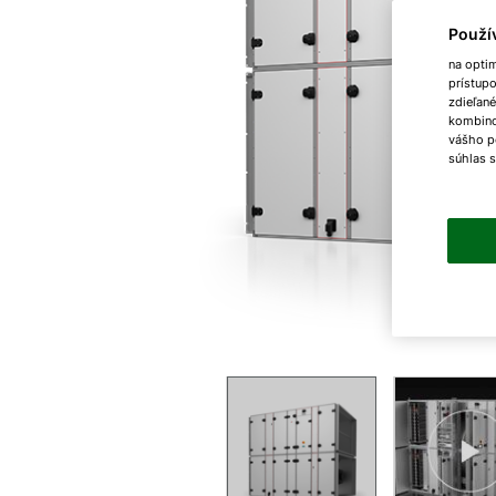
Použí
na opti
prístup
zdieľané
kombinov
vášho p
súhlas 