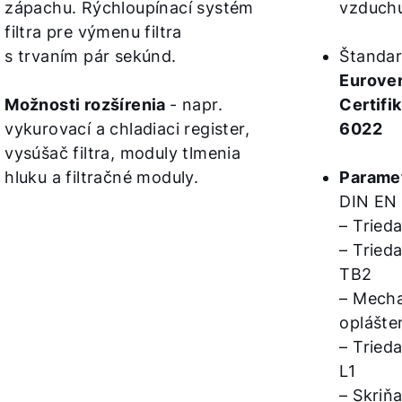
zápachu. Rýchloupínací systém
vzduchu
filtra pre výmenu filtra
s trvaním pár sekúnd.
Štandar
Euroven
Možnosti rozšírenia
- napr.
Certifi
vykurovací a chladiaci register,
6022
vysúšač filtra, moduly tlmenia
hluku a filtračné moduly.
Parame
DIN EN 
– Tried
– Tried
TB2
– Mecha
oplášte
– Tried
L1
– Skriň