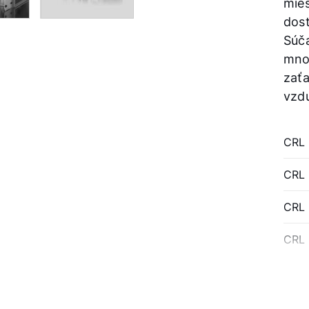
mies
dos
Súča
mno
zať
vzd
CRL
CRL
CRL
CRL