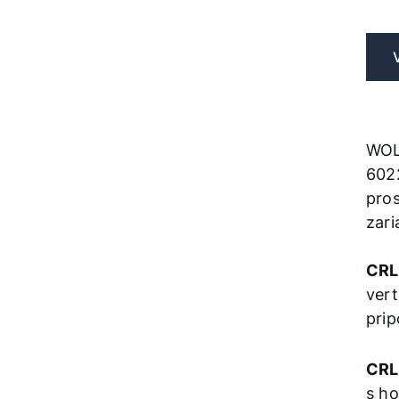
WOL
602
pro
zari
CRL
ver
prip
CRL
s h