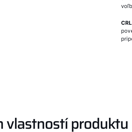
voľb
CR
pov
prip
 vlastností produktu