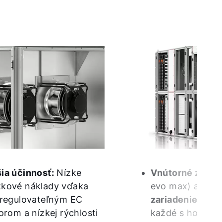
ia účinnosť:
Nízke
Vnútorné zaria
kové náklady vďaka
evo max) a
vonk
 regulovateľným EC
zariadenie
(CRL
orom a nízkej rýchlosti
každé s horizon