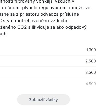
tností filtrovaný vonkajší vzduch v
tatočnom, plynulo regulovanom, množstve.
sne sa z priestoru odvádza príslušné
žstvo opotrebovaného vzduchu,
aženého CO2 a likviduje sa ako odpadový
uch.
1.300
2.500
3.500
4.800
Zobraziť všetky