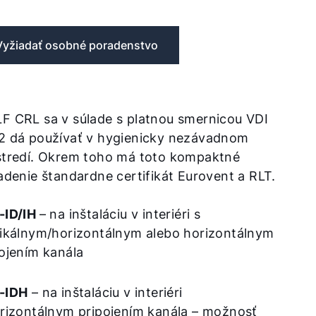
Vyžiadať osobné poradenstvo
F CRL sa v súlade s platnou smernicou VDI
2 dá používať v hygienicky nezávadnom
stredí. Okrem toho má toto kompaktné
adenie štandardne certifikát Eurovent a RLT.
-ID/IH
– na inštaláciu v interiéri s
tikálnym/horizontálnym alebo horizontálnym
ojením kanála
-IDH
– na inštaláciu v interiéri
orizontálnym pripojením kanála – možnosť