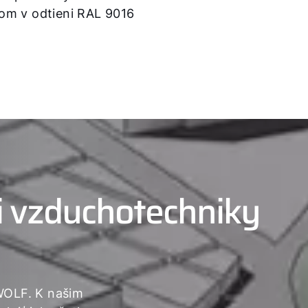
om v odtieni RAL 9016
i vzduchotechniky
WOLF. K našim