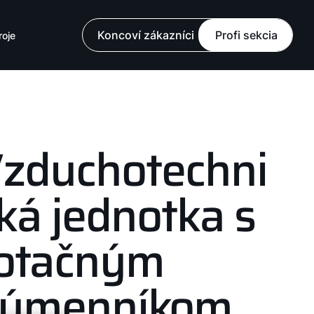
Koncoví zákazníci
Profi sekcia
roje
zduchotechni
ká jednotka s
otačným
ýmenníkom