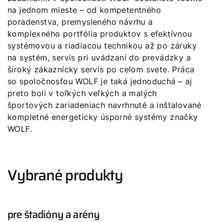
na jednom mieste – od kompetentného
poradenstva, premysleného návrhu a
komplexného portfólia produktov s efektívnou
systémovou a riadiacou technikou až po záruky
na systém, servis pri uvádzaní do prevádzky a
široký zákaznícky servis po celom svete. Práca
so spoločnosťou WOLF je taká jednoduchá – aj
preto boli v toľkých veľkých a malých
športových zariadeniach navrhnuté a inštalované
kompletné energeticky úsporné systémy značky
Dobrý deň!
WOLF.
Ako vám môžeme pomôcť?
Vybrané produkty
Služby WOLF
Servis
pre štadióny a arény