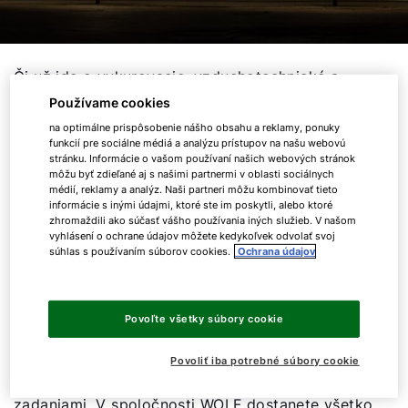
Či už ide o vykurovacie, vzduchotechnické a
vetracie systémy alebo kombinované tepelné
Používame cookies
zariadenia – mnohé štadióny, arény a
na optimálne prispôsobenie nášho obsahu a reklamy, ponuky
multifunkčné haly po celom svete sú odborne
funkcií pre sociálne médiá a analýzu prístupov na našu webovú
stránku. Informácie o vašom používaní našich webových stránok
vybavené kompletným systémom od jediného
môžu byť zdieľané aj s našimi partnermi v oblasti sociálnych
poskytovateľa WOLF. A má to obzvlášť
médií, reklamy a analýz. Naši partneri môžu kombinovať tieto
informácie s inými údajmi, ktoré ste im poskytli, alebo ktoré
presvedčivú výhodu: všetky komponenty do seba
zhromaždili ako súčasť vášho používania iných služieb. V našom
dokonale zapadajú a sú navzájom optimálne
vyhlásení o ochrane údajov môžete kedykoľvek odvolať svoj
zosúladené. Zaisťuje sa tak vysoká úroveň
súhlas s používaním súborov cookies.
Ochrana údajov
bezpečnosti systému a predovšetkým bezpečná
funkčnosť systému vo všetkých vašich
projektoch.
Povoľte všetky súbory cookie
Od začiatku vám stačí jediný partner, na ktorého
Povoliť iba potrebné súbory cookie
sa môžete obrátiť so všetkými požiadavkami a
zadaniami. V spoločnosti WOLF dostanete všetko