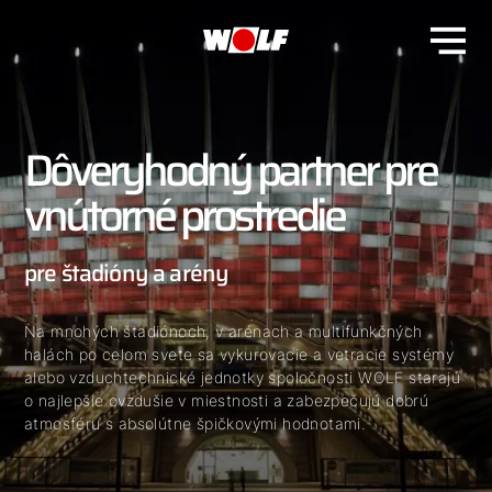
Dôveryhodný partner pre
vnútorné prostredie
pre štadióny a arény
Na mnohých štadiónoch, v arénach a multifunkčných
halách po celom svete sa vykurovacie a vetracie systémy
alebo vzduchtechnické jednotky spoločnosti WOLF starajú
o najlepšie ovzdušie v miestnosti a zabezpečujú dobrú
atmosféru s absolútne špičkovými hodnotami.