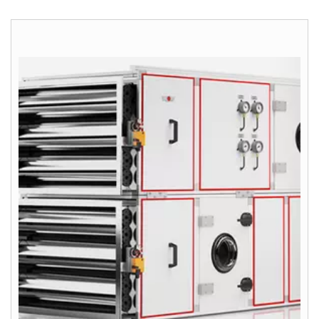
Hotline
Kontaktný formulár
Dôležité odkazy
Kontakty
Servisný portál
WOLF Akadémia