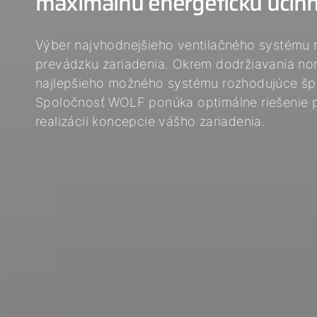
maximálnu energetickú účin
03
04
Výber najvhodnejšieho ventilačného systému
prevádzku zariadenia. Okrem dodržiavania nor
najlepšieho možného systému rozhodujúce šp
Spoločnosť WOLF ponúka optimálne riešenie pr
realizácii koncepcie vášho zariadenia.