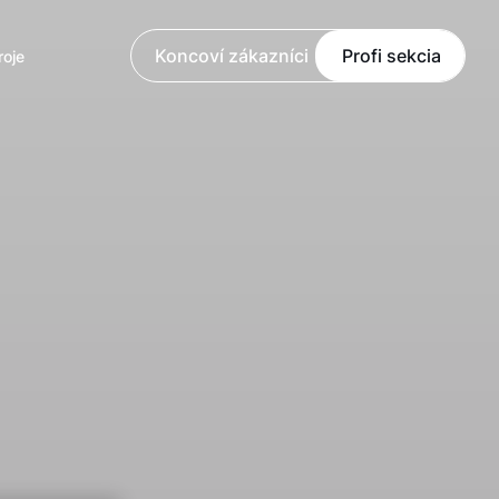
Koncoví zákazníci
Profi sekcia
roje