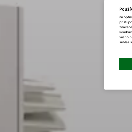
Použí
na opti
prístup
zdieľané
kombinov
vášho p
súhlas 