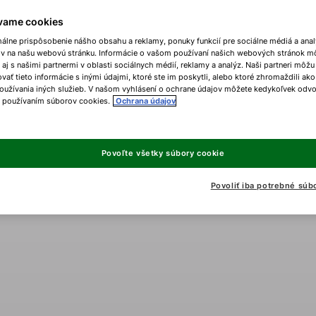
vame cookies
málne prispôsobenie nášho obsahu a reklamy, ponuky funkcií pre sociálne médiá a ana
ov na našu webovú stránku. Informácie o vašom používaní našich webových stránok m
 aj s našimi partnermi v oblasti sociálnych médií, reklamy a analýz. Naši partneri môžu
ať tieto informácie s inými údajmi, ktoré ste im poskytli, alebo ktoré zhromaždili ako
oužívania iných služieb. V našom vyhlásení o ochrane údajov môžete kedykoľvek odvo
s používaním súborov cookies.
Ochrana údajov
Povoľte všetky súbory cookie
Povoliť iba potrebné súb