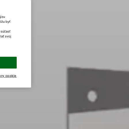
lýzu
ôžu byť
 súčasť
lať svoj
ory cookie