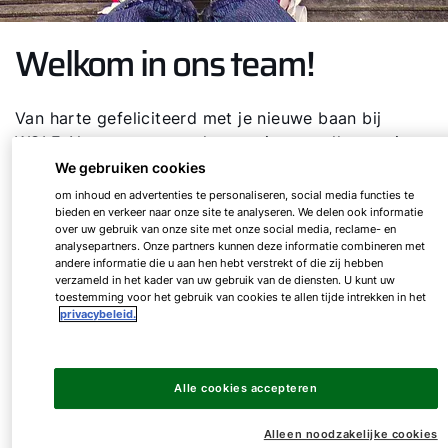
Welkom in ons team!
Van harte gefeliciteerd met je nieuwe baan bij
WOLF. Nog even en we kunnen je verwelkomen in
ons team. Net als jij tellen we af naar jouw eerste
We gebruiken cookies
werkdag. Graag willen we jou via deze online
om inhoud en advertenties te personaliseren, social media functies te
omgeving al een beetje wegwijs maken in de
bieden en verkeer naar onze site te analyseren. We delen ook informatie
over uw gebruik van onze site met onze social media, reclame- en
wereld van WOLF.
analysepartners. Onze partners kunnen deze informatie combineren met
andere informatie die u aan hen hebt verstrekt of die zij hebben
verzameld in het kader van uw gebruik van de diensten. U kunt uw
toestemming voor het gebruik van cookies te allen tijde intrekken in het
Maak kennis met je
privacybeleid.
nieuwe collega's
Alle cookies accepteren
Een nieuwe baan, een nieuw team. Om alvast een
Alleen noodzakelijke cookies
indruk te geven van wie je nieuwe collega's zijn,