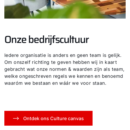
Onze bedrijfscultuur
Hallo!
Iedere organisatie is anders en geen team is gelijk.
Om onszelf richting te geven hebben wij in kaart
Hoe kunnen wij u helpen?
gebracht wat onze normen & waarden zijn als team,
welke ongeschreven regels we kennen en benoemd
Contact met het team
waaróm we bestaan en wáár we voor staan.
Contactformulier
Mail de WOLF Service
Ontdek ons Culture canvas
Adresgegevens