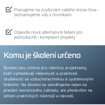
Jak vám můžeme pomoct?
Pracujeme na zvyšování vašeho know-how -
seznamujeme vás s novinkami
Služby WOLF
Objevíte nové alternativní řešení pro
Servis
jednoduché i komplexní projekty
Kontaktní formulář
Komu je školení určeno
Důležité odkazy
Školení jsou určena pro všechny projektanty,
kteří vyhledávají vědomosti a praktické
Kontakty
zkušenosti se vzduchotechnikou a systémovými
řešeními. Na školení se zaměřujeme nejen na
Servisní portál
předání teoretického základu, ale především na
sdílení praktických nástrojů a návodů.
Bonus program