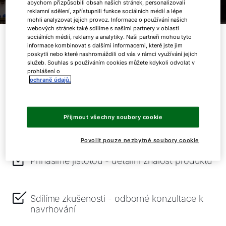
abychom přizpůsobili obsah našich stránek, personalizovali
reklamní sdělení, zpřístupnili funkce sociálních médií a lépe
mohli analyzovat jejich provoz. Informace o používání našich
webových stránek také sdílíme s našimi partnery v oblasti
Co u nás získáte?
sociálních médií, reklamy a analytiky. Naši partneři mohou tyto
informace kombinovat s dalšími informacemi, které jste jim
poskytli nebo které nashromáždili od vás v rámci využívání jejich
služeb. Souhlas s používáním cookies můžete kdykoli odvolat v
prohlášení o
ochraně údajů.
Seznámíte se s našimi produkty - získáváte
Přijmout všechny soubory cookie
materiály, praktické informace, odkazy
Povolit pouze nezbytné soubory cookie
Přinášíme jistotou - detailní znalost produktů
Sdílíme zkušenosti - odborné konzultace k
navrhování
Dobrý den!