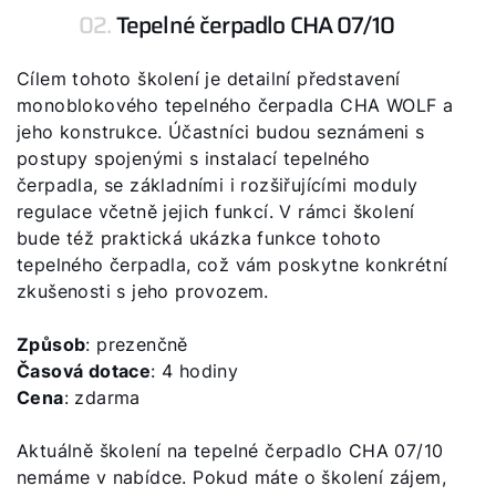
02.
Tepelné čerpadlo CHA 07/10
Cílem tohoto školení je detailní představení
Dobrý den!
monoblokového tepelného čerpadla CHA WOLF a
jeho konstrukce. Účastníci budou seznámeni s
Jak vám můžeme pomoct?
postupy spojenými s instalací tepelného
čerpadla, se základními i rozšiřujícími moduly
regulace včetně jejich funkcí. V rámci školení
Služby WOLF
bude též praktická ukázka funkce tohoto
tepelného čerpadla, což vám poskytne konkrétní
Servis
zkušenosti s jeho provozem.
Kontaktní formulář
Způsob
: prezenčně
Časová dotace
: 4 hodiny
Cena
: zdarma
Důležité odkazy
Aktuálně školení na tepelné čerpadlo CHA 07/10
nemáme v nabídce. Pokud máte o školení zájem,
Kontakty