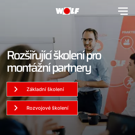
Rozšiřující školení pro
montážní partnery
Základní školení
Rozvojové školení