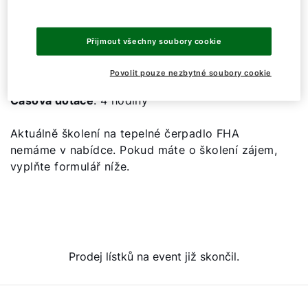
regulace včetně jejich funkcí. V rámci školení
bude též praktická ukázka funkce tohoto
tepelného čerpadla, což vám poskytne konkrétní
Přijmout všechny soubory cookie
zkušenosti s jeho provozem.
Povolit pouze nezbytné soubory cookie
Způsob
: prezenčně
Časová dotace
: 4 hodiny
Aktuálně školení na tepelné čerpadlo FHA
nemáme v nabídce. Pokud máte o školení zájem,
vyplňte formulář níže.
Prodej lístků na event již skončil.