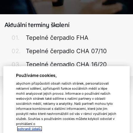
Aktuální termíny školení
01.
Tepelné čerpadlo FHA
02.
Tepelné čerpadlo CHA 07/10
03.
Tepelné čerpadlo CHA 16/20
Používáme cookies,
01.
Tepelné čerpadlo FHA
abychom přizpůsobili obsah našich stránek, personalizovali
reklamní sdělení, zpřístupnili funkce sociálních médií a lépe
mohli analyzovat jejich provoz. Informace o používání našich
Cílem tohoto školení je detailní představení
webových stránek také sdílíme s našimi partnery v oblasti
sociálních médií, reklamy a analytiky. Naši partneři mohou tyto
monoblokového tepelného čerpadla FHA WOLF a
informace kombinovat s dalšími informacemi, které jste jim
jeho konstrukce. Účastníci budou seznámeni s
poskytli nebo které nashromáždili od vás v rámci využívání jejich
postupy spojenými s instalací tepelného
služeb. Souhlas s používáním cookies můžete kdykoli odvolat v
prohlášení o
čerpadla, se základními i rozšiřujícími moduly
ochraně údajů.