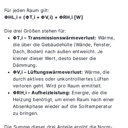
Für jeden Raum gilt:
ΦHL,i = (ΦT,i + ΦV,i) + ΦRH,i [W]
Die drei Größen stehen für:
ΦT,i – Transmissionswärmeverlust:
Wärme,
die über die Gebäudehülle (Wände, Fenster,
Dach, Boden) nach außen entweicht. Je
kleiner dieser Wert, desto besser die
Dämmung.
ΦV,i – Lüftungswärmeverlust:
Wärme, die
durch aktives oder unkontrolliertes Lüften
verloren geht. Wird pro Raum ermittelt.
ΦRH,i – Aufheizleistung:
Energie, die die
Heizung benötigt, um einen Raum nach einer
Absenkphase wieder auf die Solltemperatur
zu bringen.
Die Summe dieser drei Anteile ergibt die Norm-