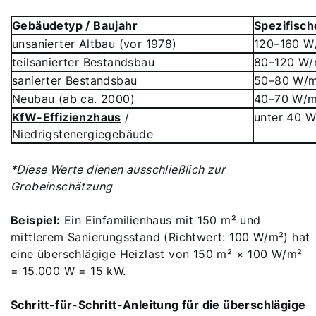
Gebäudetyp / Baujahr
Spezifisch
unsanierter Altbau (vor 1978)
120–160 W
teilsanierter Bestandsbau
80–120 W/
sanierter Bestandsbau
50–80 W/
Neubau (ab ca. 2000)
40–70 W/
KfW-Effizienzhaus
/
unter 40 
Niedrigstenergiegebäude
*Diese Werte dienen ausschließlich zur
Grobeinschätzung
Beispiel:
Ein Einfamilienhaus mit 150 m² und
mittlerem Sanierungsstand (Richtwert: 100 W/m²) hat
eine überschlägige Heizlast von 150 m² × 100 W/m²
= 15.000 W = 15 kW.
Schritt-für-Schritt-Anleitung für die überschlägige