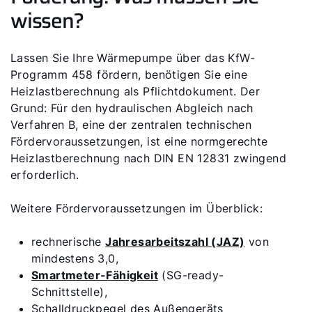
wissen?
Produktberatung
Lassen Sie Ihre Wärmepumpe über das KfW-
Fachhandwerker finden
Programm 458 fördern, benötigen Sie eine
Heizlastberechnung als Pflichtdokument. Der
Grund: Für den hydraulischen Abgleich nach
Wichtige Links
Verfahren B, eine der zentralen technischen
Fördervoraussetzungen, ist eine normgerechte
Heizlastberechnung nach DIN EN 12831 zwingend
5 Jahre Garantie
erforderlich.
Karriere
Weitere Fördervoraussetzungen im Überblick:
Privatkunden-Downloads
rechnerische
Jahresarbeitszahl (JAZ)
von
mindestens 3,0,
Smartmeter-Fähigkeit
(SG-ready-
Schnittstelle),
Schalldruckpegel des Außengeräts