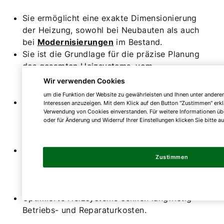
Sie ermöglicht eine exakte Dimensionierung
der Heizung, sowohl bei Neubauten als auch
bei
Modernisierungen
im Bestand.
Sie ist die Grundlage für die präzise Planung
des gesamten Heizsystems, vom
Wärmeerzeuger bis zur Auswahl der
Wir verwenden Cookies
Heizkörper und Heizflächen.
um die Funktion der Website zu gewährleisten und Ihnen unter andere
Zudem ist sie Pflichtvoraussetzung für den
Interessen anzuzeigen. Mit dem Klick auf den Button "Zustimmen" erkl
Verwendung von Cookies einverstanden. Für weitere Informationen üb
hydraulischen Abgleich
nach Verfahren B
oder für Änderung und Widerruf Ihrer Einstellungen klicken Sie bitte a
und somit auch für die KfW-Förderung 458
beim Heizungstausch.
Eine unterdimensionierte Heizung
Zustimmen
beeinträchtigt an kalten Tagen nicht nur die
Raumtemperatur, sondern auch die
Warmwasserversorgung.
Optimierte Heizsysteme senken langfristig
Betriebs- und Reparaturkosten.