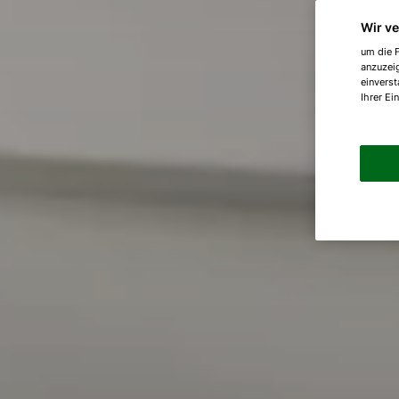
Wir v
um die F
anzuzei
einverst
Ihrer Ei