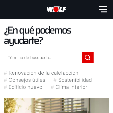
¿En qué podemos
ayudarte?
#
Renovación de la calefacción
#
Consejos útiles
#
Sostenibilidad
#
Edificio nuevo
#
Clima interior