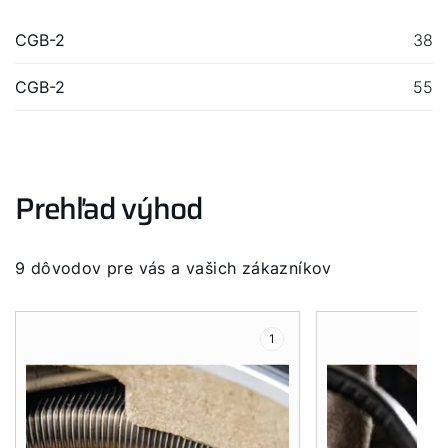
CGB-2
38
CGB-2
55
Dobrý deň!
Prehľad výhod
Ako vám môžeme pomôcť?
Služby WOLF
9 dôvodov pre vás a vašich zákazníkov
Servis
1
Hotline
Kontaktný formulár