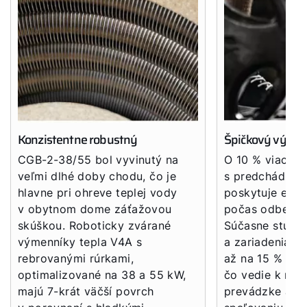
Dôležité odkazy
Kontakty
Servisný portál
WOLF Akadémia
Konzistentne robustný
Špičkový výkon
CGB-2-38/55 bol vyvinutý na
O 10 % viac vý
veľmi dlhé doby chodu, čo je
s predchádzaj
hlavne pri ohreve teplej vody
poskytuje extr
v obytnom dome záťažovou
počas odberove
skúškou. Roboticky zvárané
Súčasne stúpa
výmenníky tepla V4A s
a zariadenia s
rebrovanými rúrkami,
až na 15 % men
optimalizované na 38 a 55 kW,
čo vedie k nižš
majú 7-krát väčší povrch
prevádzke a o