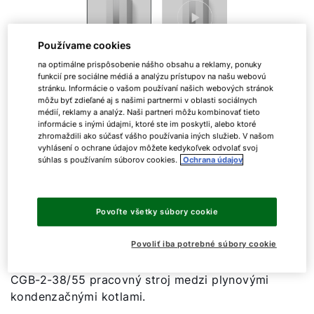
Používame cookies
na optimálne prispôsobenie nášho obsahu a reklamy, ponuky
funkcií pre sociálne médiá a analýzu prístupov na našu webovú
Plynový kondenzačný
stránku. Informácie o vašom používaní našich webových stránok
môžu byť zdieľané aj s našimi partnermi v oblasti sociálnych
kotol CGB-2-38/55
médií, reklamy a analýz. Naši partneri môžu kombinovať tieto
informácie s inými údajmi, ktoré ste im poskytli, alebo ktoré
zhromaždili ako súčasť vášho používania iných služieb. V našom
vyhlásení o ochrane údajov môžete kedykoľvek odvolať svoj
súhlas s používaním súborov cookies.
Ochrana údajov
S novým plynovým kondenzačným kotlom CGB-2-
38/55 WOLF získate najrobustnejší zdroj tepla
v tejto triede výkonu. Zariadenie bolo vyvinuté so
zaujímavým dizajnom WOLF, špeciálne na dlhé
Povoľte všetky súbory cookie
prevádzkové časy s maximálnou náročnosťou. Dlhá
Povoliť iba potrebné súbory cookie
životnosť, prevádzková bezpečnosť, najvyššia
účinnosť a najlepšia kvalita komponentov robia z
CGB-2-38/55 pracovný stroj medzi plynovými
kondenzačnými kotlami.