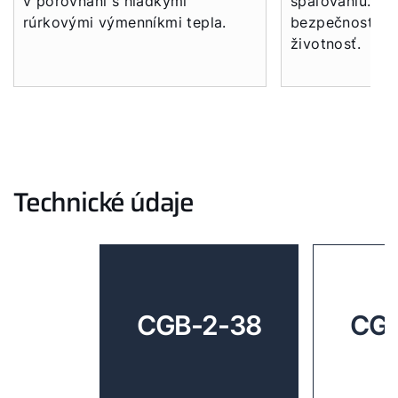
v porovnaní s hladkými
spaľovaniu. Zhr
rúrkovými výmenníkmi tepla.
bezpečnosť, úč
životnosť.
Technické údaje
CGB-2-38
CGB