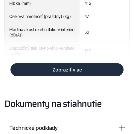
Hĺbka (mm)
412
Celková hmotnosť (prázdny) (kg)
47
Hladina akustického tlaku v interiéri
52
(dB(A))
Dispozičný tlak plynového ventiláto
159
ra (Pa)
Zobraziť viac
Dokumenty na stiahnutie
Technické podklady