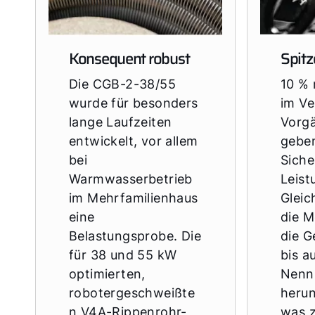
Konsequent robust
Spitz
Die CGB-2-38/55
10 % 
wurde für besonders
im Ve
lange Laufzeiten
Vorg
entwickelt, vor allem
geben
bei
Siche
Warmwasserbetrieb
Leist
im Mehrfamilienhaus
Gleic
eine
die M
Belastungsprobe. Die
die G
für 38 und 55 kW
bis a
optimierten,
Nennl
robotergeschweißte
herun
n V4A-Rippenrohr-
was 