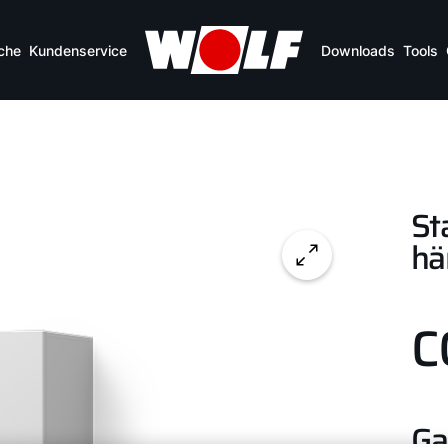
Vorteile auf einen Blick
Technische Daten
che
Kundenservice
Downloads
Tools
St
hä
C
Ga