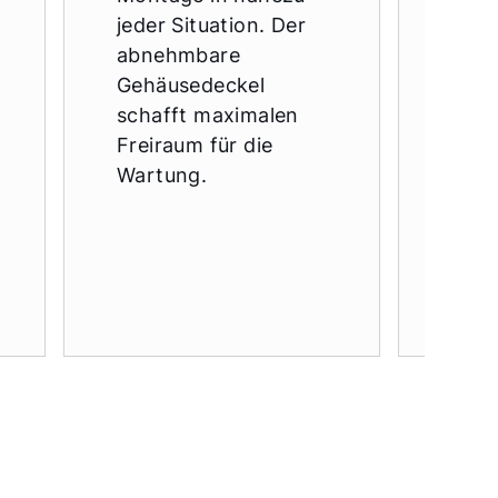
verb
jeder Situation. Der
Mate
abnehmbare
Verm
Gehäusedeckel
(nat
schafft maximalen
Tonm
Freiraum für die
die 
Wartung.
Eins
für 
saub
Verb