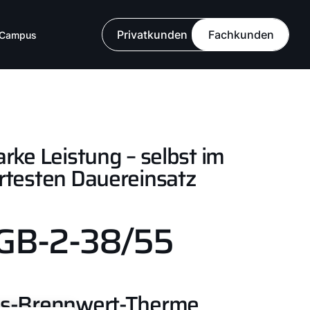
Downloads
Privatkunden
Fachkunden
Campus
arke Leistung – selbst im
rtesten Dauereinsatz
GB-2-38/55
s-Brennwert-Therme