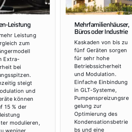
en-Leistung
Mehrfamilienhäuser,
Büros oder Industrie
mehr Leistung
Kaskaden von bis zu
rgleich zum
fünf Geräten sorgen
ängermodell
für sehr hohe
 Extra-
Betriebssicherheit
rheit bei
und Modulation.
ungsspitzen.
Einfache Einbindung
hzeitig steigt
in GLT-Systeme,
odulation und
Pumpenspreizungsre
eräte können
gelung zur
uf 15 % der
Optimierung des
eistung
Kondensationsbetrie
ter modulieren,
bs und eine
zu weniger