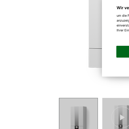
Wir v
um die F
anzuzei
einverst
Ihrer Ei