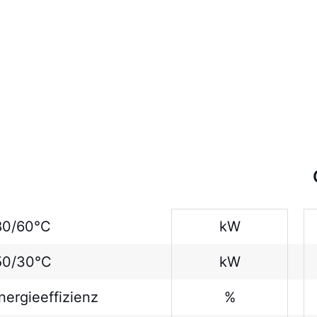
80/60°C
kW
50/30°C
kW
ergieeffizienz
%