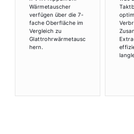
Wärmetauscher
Taktb
verfügen über die 7-
optim
fache Oberfläche im
Verbr
Vergleich zu
Zusa
Glattrohrwärmetausc
Extra
hern.
effiz
langl