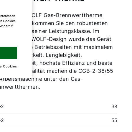
 der neuen WOLF Gas-Brennwerttherme
Interessen
on Cookies
-2-38/55 bekommen Sie den robustesten
 Widerruf
meerzeuger seiner Leistungsklasse. Im
prechenden WOLF-Design wurde das Gerät
iell für lange Betriebszeiten mit maximalem
ruch entwickelt. Langlebigkeit,
iebssicherheit, höchste Effizienz und beste
e Cookies
ponentenqualität machen die CGB-2-38/55
 Arbeitsmaschine unter den Gas-
nnwertthermen.
-2
38
-2
55