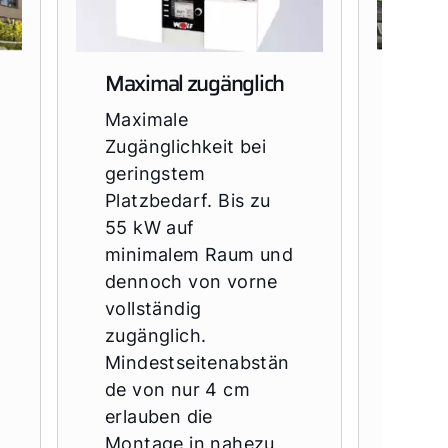
Maximal zugänglich
Bre
weit
Maximale
Vom
Zugänglichkeit bei
Bre
geringstem
bis 
Platzbedarf. Bis zu
Kon
55 kW auf
der 
minimalem Raum und
robu
dennoch von vorne
lang
vollständig
Kons
zugänglich.
Werk
Mindestseitenabstän
herv
de von nur 4 cm
Korr
erlauben die
ften
Montage in nahezu