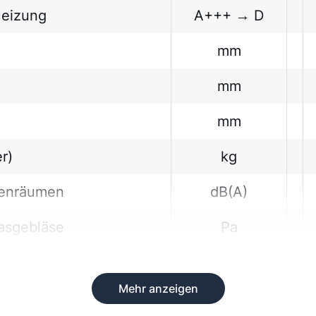
Heizung
A+++ → D
mm
mm
mm
r)
kg
nnenräumen
dB(A)
asgebläse
Pa
Mehr anzeigen