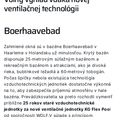
ventilačnej technológii
Boerhaavebad
Zahmlené okná sú v bazéne Boerhaavebad v
Haarleme v Holandsku už minulosťou. Krytý bazén
disponuje 25‑metrovým súťažným bazénom a
rekreačným bazénom s atrakciami, ako je divoká
rieka, bublinkové ležadlá a 60‑metrový tobogán.
Počas špičky nebola existujúca technológia
vzduchotechnických jednotiek dostatočne výkonná
na to, aby zabezpečila príjemnú atmosféru v hale
bazéna. Prevádzkovatelia sa preto rozhodli vymeniť
približne
25 rokov staré vzduchotechnické
jednotky za nové ventilačné jednotky KG Flex Poo
l
od spoločnosti WOLF.V súlade s princípom