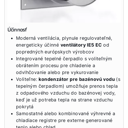
Servisný portál
WOLF Akadémia
Účinnosť
Moderná ventilácia, plynule regulovateľné,
energeticky účinné
ventilátory IE5 EC
od
popredných európskych výrobcov
Integrované tepelné čerpadlo s voliteľným
obrátením procesu pre chladenie a
odvlhčovanie alebo pre vykurovanie
Voliteľne:
kondenzátor pre bazénovú vodu
(s
tepelným čerpadlom) umožňuje prenos tepla
z odpadového vzduchu do bazénovej vody,
keď je už potreba tepla na strane vzduchu
pokrytá
Samostatné alebo kombinované výhrevné a
chladiace registre pre externe generované
teplo alebo chlad