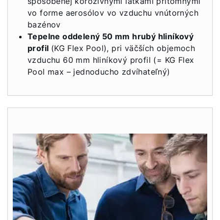
spôsobenej korozívnymi látkami prítomnými
vo forme aerosólov vo vzduchu vnútorných
bazénov
Tepelne oddelený 50 mm hrubý hliníkový
profil
(KG Flex Pool), pri väčších objemoch
vzduchu 60 mm hliníkový profil (= KG Flex
Pool max – jednoducho zdvíhateľný)