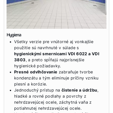
Hygiena
Všetky verzie pre vnútorné aj vonkajšie
použitie sú navrhnuté v súlade s
hygienickými smernicami VDI 6022 a VDI
3803
, a preto spĺňajú najprísnejšie
hygienické požiadavky.
Presné odvlhčovanie
zabraňuje tvorbe
kondenzátu a tým eliminuje príčiny vzniku
plesní a korózie.
Jednoduchý prístup na
čistenie a údržbu
,
hladké a rovné podlahy a povrchy z
nehrdzavejúcej ocele, záchytná vaňa z
potiahnutej nehrdzavejúcej ocele.