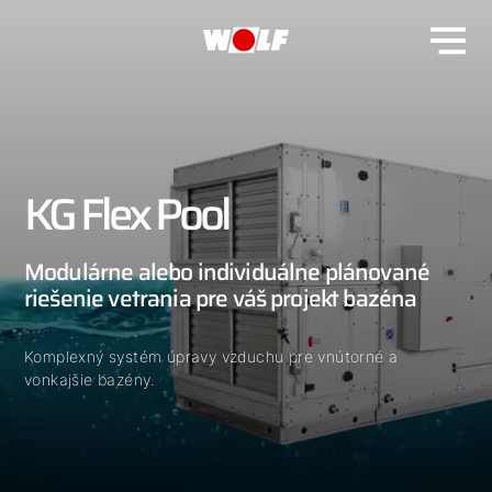
KG Flex Pool
Modulárne alebo individuálne plánované
riešenie vetrania pre váš projekt bazéna
Komplexný systém úpravy vzduchu pre vnútorné a
vonkajšie bazény.