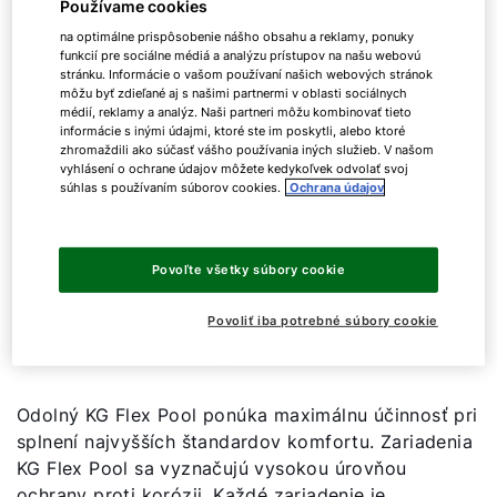
Používame cookies
na optimálne prispôsobenie nášho obsahu a reklamy, ponuky
funkcií pre sociálne médiá a analýzu prístupov na našu webovú
stránku. Informácie o vašom používaní našich webových stránok
môžu byť zdieľané aj s našimi partnermi v oblasti sociálnych
Hlavné prednosti na prvý pohľad
médií, reklamy a analýz. Naši partneri môžu kombinovať tieto
informácie s inými údajmi, ktoré ste im poskytli, alebo ktoré
zhromaždili ako súčasť vášho používania iných služieb. V našom
vyhlásení o ochrane údajov môžete kedykoľvek odvolať svoj
súhlas s používaním súborov cookies.
Ochrana údajov
Popri 18 štandardných veľkostiach môžu byť
jednotky KG Flex Pool vyrobené aj podľa
špecifických požiadaviek projektu pre renovácie,
Povoľte všetky súbory cookie
rekonštrukcie a iné obzvlášť náročné projekty: to
platí rovnako pre individuálne rozmery jednotiek na
Povoliť iba potrebné súbory cookie
optimálne využitie priestoru, ako aj pre výkon a
funkčnosť vďaka širokej škále možností.
Odolný KG Flex Pool ponúka maximálnu účinnosť pri
splnení najvyšších štandardov komfortu. Zariadenia
KG Flex Pool sa vyznačujú vysokou úrovňou
ochrany proti korózii. Každé zariadenie je