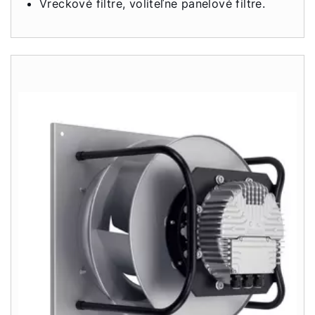
Vreckové filtre, voliteľne panelové filtre.
Dobrý deň!
Ako vám môžeme pomôcť?
Služby WOLF
Servis
Hotline
Kontaktný formulár
Dôležité odkazy
Kontakty