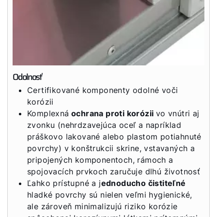
Odolnosť
Certifikované komponenty odolné voči
korózii
Komplexná
ochrana proti korózii
vo vnútri aj
zvonku (nehrdzavejúca oceľ a napríklad
práškovo lakované alebo plastom potiahnuté
povrchy) v konštrukcii skrine, vstavaných a
pripojených komponentoch, rámoch a
spojovacích prvkoch zaručuje dlhú životnosť
Ľahko prístupné a j
ednoducho čistiteľné
hladké povrchy sú nielen veľmi hygienické,
ale zároveň minimalizujú riziko korózie