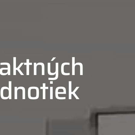
paktných
ednotiek