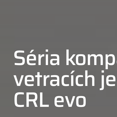
Séria kom
vetracích j
CRL evo