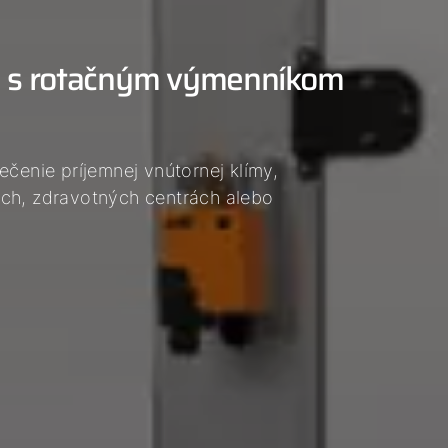
y s rotačným výmenníkom
zpečenie príjemnej vnútornej klímy,
ách, zdravotných centrách alebo