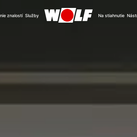
nie znalostí
Služby
Na stiahnutie
Nást