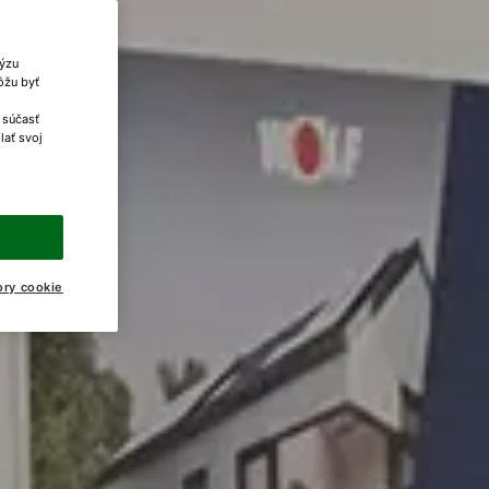
lýzu
ôžu byť
 súčasť
lať svoj
ory cookie