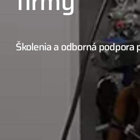
firmy
Školenia a odborná podpora p