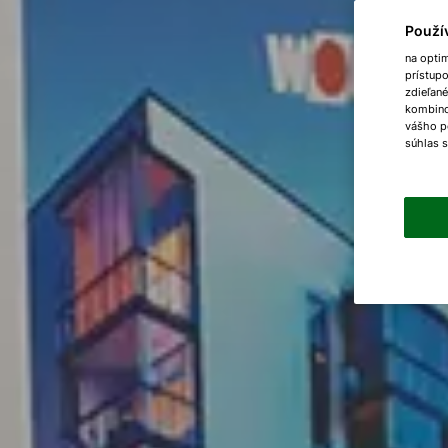
Použí
na opti
prístup
zdieľané
kombinov
vášho p
súhlas 