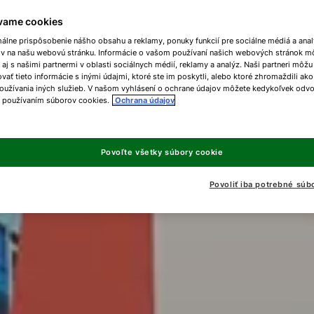
vame cookies
málne prispôsobenie nášho obsahu a reklamy, ponuky funkcií pre sociálne médiá a ana
ov na našu webovú stránku. Informácie o vašom používaní našich webových stránok m
 aj s našimi partnermi v oblasti sociálnych médií, reklamy a analýz. Naši partneri môžu
ať tieto informácie s inými údajmi, ktoré ste im poskytli, alebo ktoré zhromaždili ako
oužívania iných služieb. V našom vyhlásení o ochrane údajov môžete kedykoľvek odvo
s používaním súborov cookies.
Ochrana údajov
Povoľte všetky súbory cookie
Povoliť iba potrebné súb