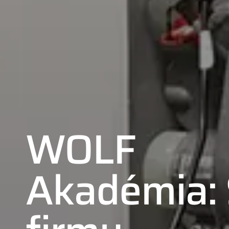
WOLF
Akadémia: 