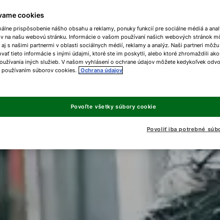
vame cookies
málne prispôsobenie nášho obsahu a reklamy, ponuky funkcií pre sociálne médiá a ana
ov na našu webovú stránku. Informácie o vašom používaní našich webových stránok m
 aj s našimi partnermi v oblasti sociálnych médií, reklamy a analýz. Naši partneri môžu
ať tieto informácie s inými údajmi, ktoré ste im poskytli, alebo ktoré zhromaždili ako
oužívania iných služieb. V našom vyhlásení o ochrane údajov môžete kedykoľvek odvo
s používaním súborov cookies.
Ochrana údajov
Povoľte všetky súbory cookie
Povoliť iba potrebné súb