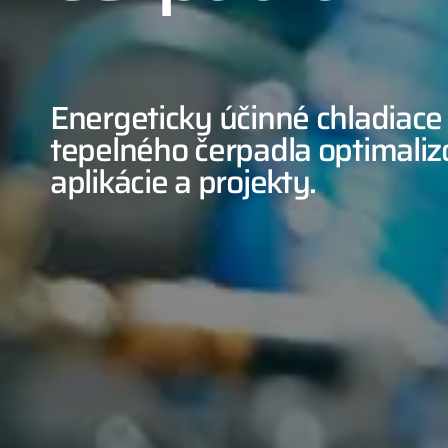
02
Energeticky účinné chladiace
tepelného čerpadla optimali
aplikácie a projekty.