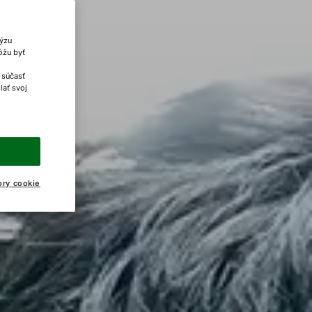
lýzu
ôžu byť
 súčasť
lať svoj
ory cookie