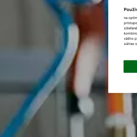
Použí
na opti
prístup
zdieľané
kombinov
vášho p
súhlas 