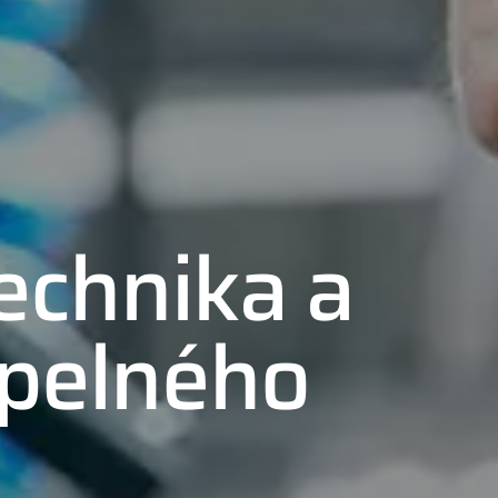
echnika a
epelného