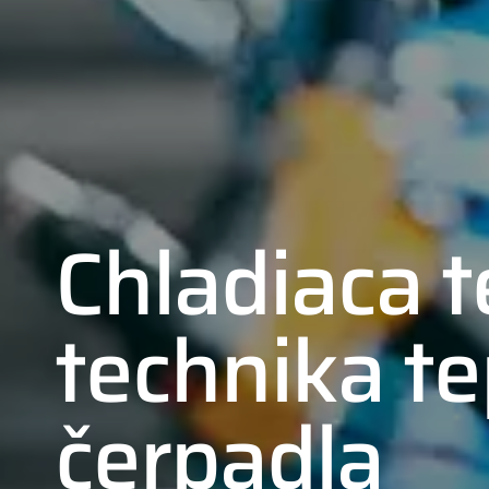
Chladiaca t
technika t
čerpadla
01