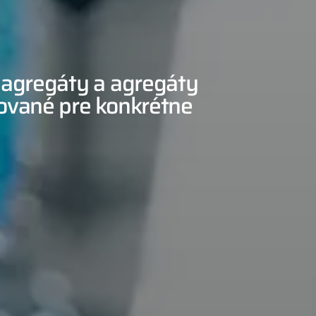
 agregáty a agregáty
zované pre konkrétne