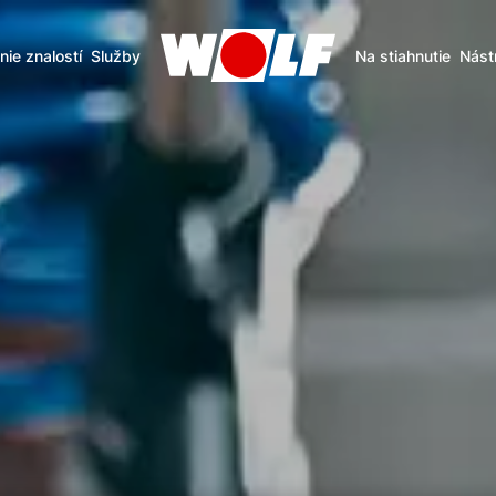
nie znalostí
Služby
Na stiahnutie
Nást