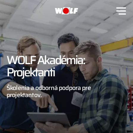
WOLF Akadémia:
Projektanti
Školenia a odborná podpora pre
projektantov.