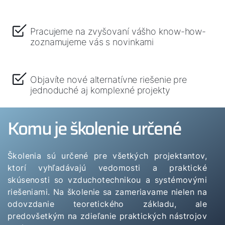
Pracujeme na zvyšovaní vášho know-how-
zoznamujeme vás s novinkami
Dobrý deň!
Objavíte nové alternatívne riešenie pre
Ako vám môžeme pomôcť?
jednoduché aj komplexné projekty
Služby WOLF
Komu je školenie určené
Servis
Školenia sú určené pre všetkých projektantov,
Hotline
ktorí vyhľadávajú vedomosti a praktické
skúsenosti so vzduchotechnikou a systémovými
riešeniami. Na školenie sa zameriavame nielen na
Kontaktný formulár
odovzdanie teoretického základu, ale
predovšetkým na zdieľanie praktických nástrojov