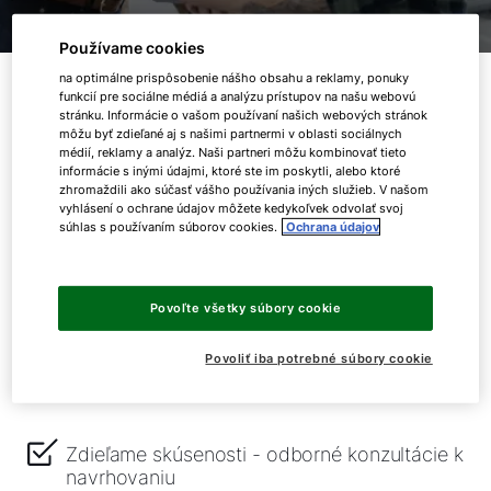
Používame cookies
Čo u nás získate?
na optimálne prispôsobenie nášho obsahu a reklamy, ponuky
funkcií pre sociálne médiá a analýzu prístupov na našu webovú
stránku. Informácie o vašom používaní našich webových stránok
môžu byť zdieľané aj s našimi partnermi v oblasti sociálnych
médií, reklamy a analýz. Naši partneri môžu kombinovať tieto
informácie s inými údajmi, ktoré ste im poskytli, alebo ktoré
zhromaždili ako súčasť vášho používania iných služieb. V našom
vyhlásení o ochrane údajov môžete kedykoľvek odvolať svoj
súhlas s používaním súborov cookies.
Ochrana údajov
Zoznámite sa s našimi produktmi- získavate
materiály, praktické informácie, odkazy
Povoľte všetky súbory cookie
Prinášame istotou - detailná znalosť
Povoliť iba potrebné súbory cookie
produktov
Zdieľame skúsenosti - odborné konzultácie k
navrhovaniu