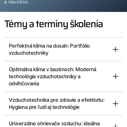
a návodov.
Dôležité odkazy
Témy a termíny školenia
Kontakty
Servisný portál
WOLF Akadémia
Perfektná klíma na dosah: Portfólio
vzduchotechniky
Optimálna klíma v bazénoch: Moderná
technológia vzduchotechniky a
odvlhčovania
Vzduchotechnika pre zdravie a efektivitu:
Hygiena pre ľudí aj technológie
Univerzálne ohrievače vzduchu: ideálna