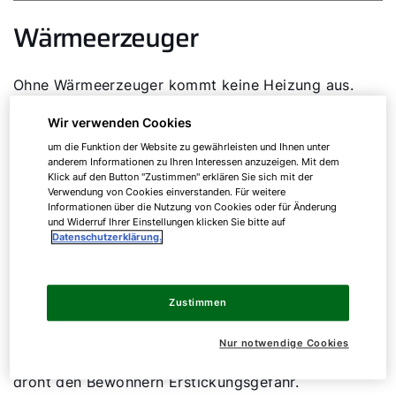
Wärmeerzeuger
Ohne Wärmeerzeuger kommt keine Heizung aus.
Der Wärmeerzeuger ist die zentrale Komponente im
Wir verwenden Cookies
Aufbau der Heizungsanlage, welche die Wärme
bereitstellt und das Heizen eines Gebäudes möglich
um die Funktion der Website zu gewährleisten und Ihnen unter
anderem Informationen zu Ihren Interessen anzuzeigen. Mit dem
macht. Das gelingt ihm, indem er andere
Klick auf den Button "Zustimmen" erklären Sie sich mit der
Energieformen in Wärme umwandelt. Die
Verwendung von Cookies einverstanden. Für weitere
Informationen über die Nutzung von Cookies oder für Änderung
konventionelle Art und Weise der Wärmeerzeugung
und Widerruf Ihrer Einstellungen klicken Sie bitte auf
besteht in der Nutzung von chemischer Energie, die
Datenschutzerklärung.
ein Heizkessel bei der Verbrennung freisetzt. Im
Verbrennungsgas befinden sich neben CO
und
2
Wasser auch schädliche Stoffe, welche nach
Zustimmen
draußen abgeleitet werden müssen. Deswegen
benötigen alle Heizkessel eine Abgasleitung. Bei
Nur notwendige Cookies
einem zu hohen CO
-Gehalt innerhalb eines Hauses
2
droht den Bewohnern Erstickungsgefahr.