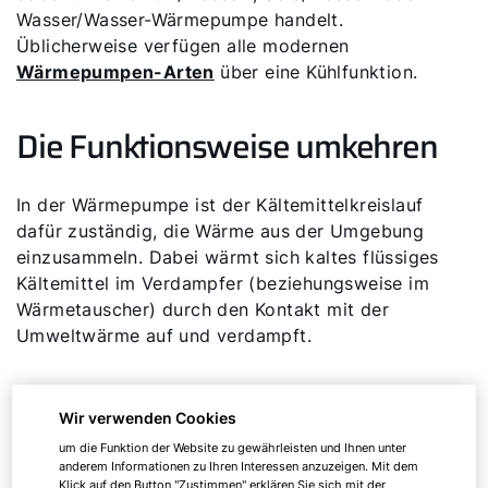
Wasser/Wasser-Wärmepumpe handelt.
Üblicherweise verfügen alle modernen
Wärmepumpen-Arten
über eine Kühlfunktion.
Die Funktionsweise umkehren
In der Wärmepumpe ist der Kältemittelkreislauf
dafür zuständig, die Wärme aus der Umgebung
einzusammeln. Dabei wärmt sich kaltes flüssiges
Kältemittel im Verdampfer (beziehungsweise im
Wärmetauscher) durch den Kontakt mit der
Umweltwärme auf und verdampft.
Im Kompressor verdichtet die Wärmepumpe das
Wir verwenden Cookies
gasförmige Kältemittel. Dadurch heizt es sich auf.
Im Kondensator nimmt der Heizkreis die Wärme auf.
um die Funktion der Website zu gewährleisten und Ihnen unter
anderem Informationen zu Ihren Interessen anzuzeigen. Mit dem
Das Kältemittel kühlt ab und kondensiert dabei zur
Klick auf den Button "Zustimmen" erklären Sie sich mit der