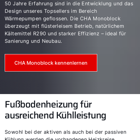
50 Jahre Erfahrung sind in die Entwicklung und das
Design unseres Topsellers im Bereich
Produktberatung
Wärmepumpen geflossen. Die CHA Monoblock
überzeugt mit flüsterleisem Betrieb, natürlichem
Fachhandwerker finden
Kältemittel R290 und starker Effizienz – ideal für
Sanierung und Neubau.
Wichtige Links
CHA Monoblock kennenlernen
5 Jahre Garantie
Karriere
Privatkunden-Downloads
Fußbodenheizung für
ausreichend Kühlleistung
Sowohl bei der aktiven als auch bei der passiven
Kühlung werden die vorhandenen Heizkreise