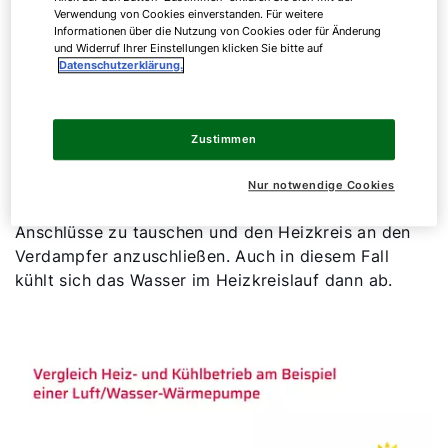
Flüssigkeit. Im letzten Schritt entspannt sich das
Verwendung von Cookies einverstanden. Für weitere
Informationen über die Nutzung von Cookies oder für Änderung
Kältemittel im Drosselventil wieder auf den
und Widerruf Ihrer Einstellungen klicken Sie bitte auf
Ausgangsdruck und der Kreislauf beginnt erneut.
Datenschutzerklärung.
Dieser Kältemittelkreislauf lässt sich umdrehen.
Dann fungiert der Kondensator als Verdampfer und
Zustimmen
das kühlt den Heizkreis aus. Nun strömt nicht
warmes, sondern kaltes Wasser durch den Heizkreis
Nur notwendige Cookies
des Hauses. Alternativ ist es auch möglich, die
Anschlüsse zu tauschen und den Heizkreis an den
Verdampfer anzuschließen. Auch in diesem Fall
kühlt sich das Wasser im Heizkreislauf dann ab.