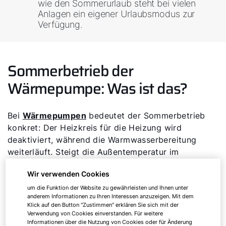
wie den Sommerurlaub steht bei vielen
Anlagen ein eigener Urlaubsmodus zur
Verfügung.
Sommerbetrieb der
Wärmepumpe: Was ist das?
Bei
Wärmepumpen
bedeutet der Sommerbetrieb
konkret: Der Heizkreis für die Heizung wird
deaktiviert, während die Warmwasserbereitung
weiterläuft. Steigt die Außentemperatur im
Frühjahr dauerhaft an, benötigt das Gebäude
Wir verwenden Cookies
keine zusätzliche Heizwärme mehr. Die
Wärmepumpe reduziert ihre Aktivität
um die Funktion der Website zu gewährleisten und Ihnen unter
anderem Informationen zu Ihren Interessen anzuzeigen. Mit dem
entsprechend und konzentriert sich
Klick auf den Button "Zustimmen" erklären Sie sich mit der
ausschließlich auf das
Verwendung von Cookies einverstanden. Für weitere
Informationen über die Nutzung von Cookies oder für Änderung
Erwärmen des Trinkwassers
.