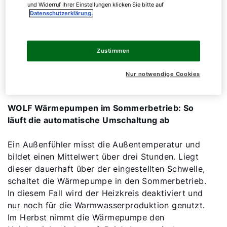
und Widerruf Ihrer Einstellungen klicken Sie bitte auf
Diese Reduktion des Heizbetriebs über mehrere
Datenschutzerklärung.
Monate senkt den jährlichen Energiebedarf der
Anlage deutlich. Da Verdichter und
Umwälzpumpe seltener unter Volllast laufen,
Zustimmen
wirkt sich dies positiv auf den
Stromverbrauch
und die
Lebensdauer
der Komponenten aus.
Nur notwendige Cookies
WOLF Wärmepumpen im Sommerbetrieb: So
läuft die automatische Umschaltung ab
Ein Außenfühler misst die Außentemperatur und
bildet einen Mittelwert über drei Stunden. Liegt
dieser dauerhaft über der eingestellten Schwelle,
schaltet die Wärmepumpe in den Sommerbetrieb.
In diesem Fall wird der Heizkreis deaktiviert und
nur noch für die Warmwasserproduktion genutzt.
Im Herbst nimmt die Wärmepumpe den