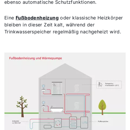
ebenso automatische Schutzfunktionen.
Fachhandwerker finden
Eine
Fußbodenheizung
oder klassische Heizkörper
bleiben in dieser Zeit kalt, während der
Wichtige Links
Trinkwasserspeicher regelmäßig nachgeheizt wird.
5 Jahre Garantie
Karriere
Privatkunden-Downloads