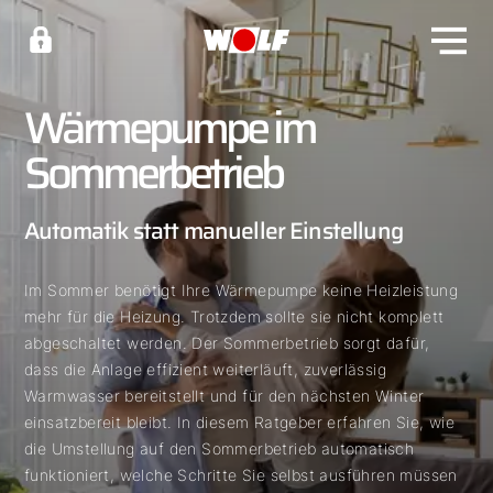
Wärmepumpe im
Sommerbetrieb
Automatik statt manueller Einstellung
Im Sommer benötigt Ihre Wärmepumpe keine Heizleistung
mehr für die Heizung. Trotzdem sollte sie nicht komplett
abgeschaltet werden. Der Sommerbetrieb sorgt dafür,
dass die Anlage effizient weiterläuft, zuverlässig
Warmwasser bereitstellt und für den nächsten Winter
einsatzbereit bleibt. In diesem Ratgeber erfahren Sie, wie
die Umstellung auf den Sommerbetrieb automatisch
funktioniert, welche Schritte Sie selbst ausführen müssen