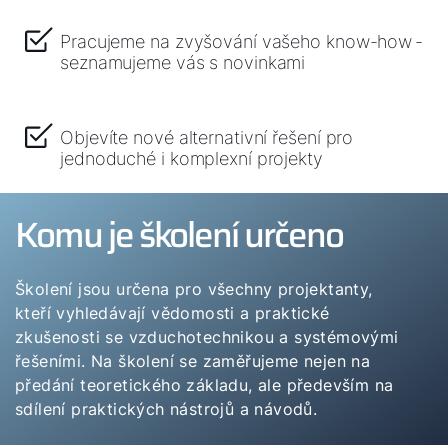
Ako vám môžeme pomôcť?
Pracujeme na zvyšování vašeho know-how -
seznamujeme vás s novinkami
Služby WOLF
Objevíte nové alternativní řešení pro
Servis
jednoduché i komplexní projekty
Hotline
Komu je školení určeno
Kontaktný formulár
Školení jsou určena pro všechny projektanty,
kteří vyhledávají vědomosti a praktické
Dôležité odkazy
zkušenosti se vzduchotechnikou a systémovými
řešeními. Na školení se zaměřujeme nejen na
předání teoretického základu, ale především na
Kontakty
sdílení praktických nástrojů a návodů.
Servisný portál