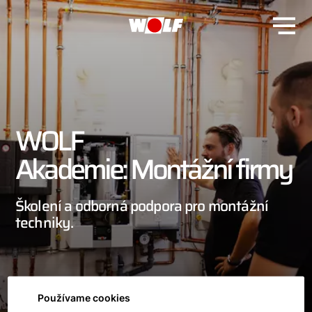
WOLF
Akademie: Montážní firmy
Školení a odborná podpora pro montážní
techniky.
Používame cookies