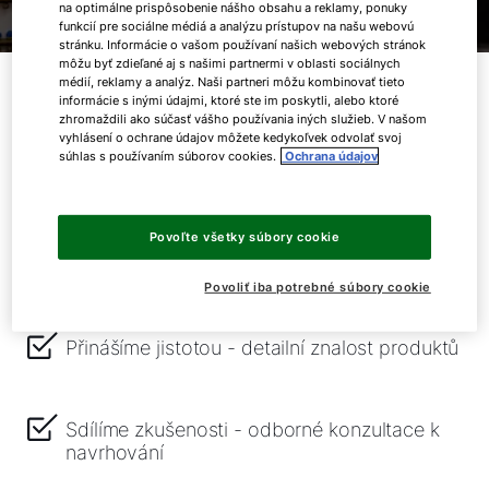
na optimálne prispôsobenie nášho obsahu a reklamy, ponuky
funkcií pre sociálne médiá a analýzu prístupov na našu webovú
stránku. Informácie o vašom používaní našich webových stránok
môžu byť zdieľané aj s našimi partnermi v oblasti sociálnych
Co u nás získáte?
médií, reklamy a analýz. Naši partneri môžu kombinovať tieto
informácie s inými údajmi, ktoré ste im poskytli, alebo ktoré
zhromaždili ako súčasť vášho používania iných služieb. V našom
vyhlásení o ochrane údajov môžete kedykoľvek odvolať svoj
súhlas s používaním súborov cookies.
Ochrana údajov
Povoľte všetky súbory cookie
Seznámíte se s našimi produkty - získáváte
materiály, praktické informace, odkazy
Povoliť iba potrebné súbory cookie
Přinášíme jistotou - detailní znalost produktů
Sdílíme zkušenosti - odborné konzultace k
navrhování
Dobrý deň!