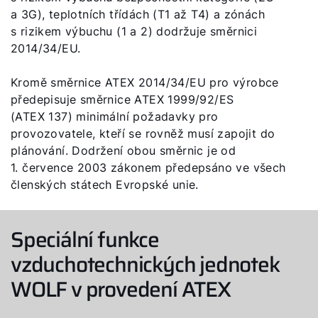
Důležité odkazy
a 3G), teplotních třídách (T1 až T4) a zónách
s rizikem výbuchu (1 a 2) dodržuje směrnici
2014/34/EU.
Kontakty
Servisní portál
Kromě směrnice ATEX 2014/34/EU pro výrobce
předepisuje směrnice ATEX 1999/92/ES
Bonus program
(ATEX 137) minimální požadavky pro
provozovatele, kteří se rovněž musí zapojit do
WOLF Akademie
plánování. Dodržení obou směrnic je od
1. července 2003 zákonem předepsáno ve všech
členských státech Evropské unie.
Speciální funkce
vzduchotechnických jednotek
WOLF v provedení ATEX