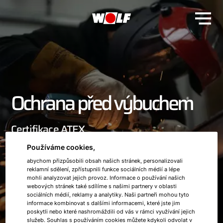
Ochrana před výbuchem
Certifikace ATEX
Používáme cookies,
Základem efektivních opatření pro ochranu před výbuchem
abychom přizpůsobili obsah našich stránek, personalizovali
je rozsáhlá analýza rizik a nebezpečí.
reklamní sdělení, zpřístupnili funkce sociálních médií a lépe
mohli analyzovat jejich provoz. Informace o používání našich
webových stránek také sdílíme s našimi partnery v oblasti
sociálních médií, reklamy a analytiky. Naši partneři mohou tyto
informace kombinovat s dalšími informacemi, které jste jim
poskytli nebo které nashromáždili od vás v rámci využívání jejich
služeb. Souhlas s používáním cookies můžete kdykoli odvolat v