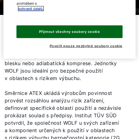
prohlášení o
ochraně údajů.
Vzduchotechnické jednotky WOLF s certifikací
Přijmout všechny soubory cookie
ATEX podle směrnice 2014/34/EU zaručují
ochranu před různými zdroji zapálení, jako je
Povolit pouze nezbytné soubory cookie
statická elektřina, nepřípustné zahřátí povrchu,
Dobrý den!
mechanická jiskra, plamen, horký plyn, úder
blesku nebo adiabatická komprese. Jednotky
Jak vám můžeme pomoct?
WOLF jsou ideální pro bezpečné použití
v oblastech s rizikem výbuchu.
Služby WOLF
Směrnice ATEX ukládá výrobcům povinnost
provést rozsáhlou analýzu rizik zařízení,
Servis
definovat specifické oblasti použití a nezávisle
prokázat soulad s předpisy. Institut TÜV SÜD
Kontaktní formulář
potvrdil, že společnost WOLF u svých zařízení
a komponent určených k použití v oblastech
s rizikem výbuchu bezpečnostní kategorie (2G