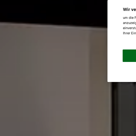
Wir v
um die F
anzuzei
einverst
Ihrer Ei