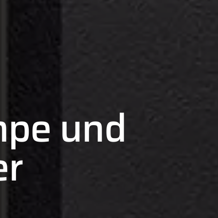
pe und
er