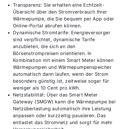
Wie können wir Ihnen helfen?
Transparenz: Sie erhalten eine Echtzeit-
Übersicht über den Stromverbrauch Ihrer
Service kontaktieren
Wärmepumpe, die Sie bequem per App oder
Online-Portal abrufen können.
Dynamische Stromtarife: Energieversorger
Produktberatung
sind verpflichtet, dynamische Tarife
anzubieten, die sich an den
Fachhandwerker finden
Börsenstrompreisen orientieren. In
Kombination mit einem Smart Meter können
Wärmepumpen und Wärmepumpenspeicher
Wichtige Links
automatisch dann laufen, wenn der Strom
besonders günstig ist, zeitweise sogar für
5 Jahre Garantie
weniger als 10 Cent pro kWh.
Netzstabilität: Über das Smart Meter
Karriere
Gateway (SMGW) kann die Wärmepumpe bei
Netzüberlastung automatisch ihre Leistung
Privatkunden-Downloads
anpassen oder kurzzeitig pausieren. Das
entlastet das Stromnetz und sorgt für mehr