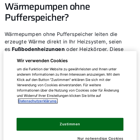
Wärmepumpen ohne
Pufferspeicher?
Wärmepumpen ohne Pufferspeicher leiten die
erzeugte Wärme direkt in Ihr Heizsystem, seien
es
Fußbodenheizungen
oder Heizkörper. Diese
direkte Übertragung ist effizient, kann jedoch
Wir verwenden Cookies
auch Nachteile mit sich bringen.
um die Funktion der Website zu gewährleisten und Ihnen unter
anderem Informationen zu Ihren Interessen anzuzeigen. Mit dem
Ein wesentlicher Punkt ist das Management von
Klick auf den Button "Zustimmen" erklären Sie sich mit der
Verwendung von Cookies einverstanden. Für weitere
Temperaturschwankungen. Da die Wärmepumpe
Informationen über die Nutzung von Cookies oder für Änderung
die Wärme direkt ins Heizsystem leitet, kann es
und Widerruf Ihrer Einstellungen klicken Sie bitte auf
zu kurzfristigen Temperaturänderungen kommen.
Datenschutzerklärung.
Besonders in Zeiten, in denen der Wärmebedarf
stark schwankt, muss die Wärmepumpe ihre
Leistung entsprechend anpassen. Dies kann zu
Zustimmen
häufigeren Start- und Stopp-Vorgängen führen,
was als Taktung bekannt ist.
Nur notwendige Cookies