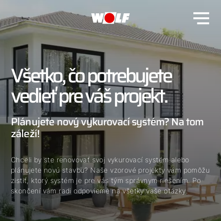
Všetko, čo potrebujete
vedieť pre váš projekt.
Plánujete nový vykurovací systém? Na tom
záleží!
Chceli by ste renovovať svoj vykurovací systém alebo
plánujete novú stavbu? Naše vzorové projekty vám pomôžu
zistiť, ktorý systém je pre vás tým správnym riešením. Po
skončení vám radi odpovieme na všetky vaše otázky.