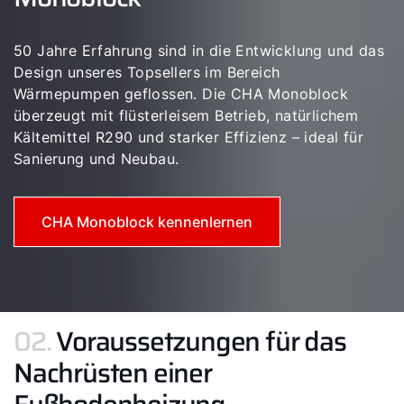
Betri
Vorla
50 Jahre Erfahrung sind in die Entwicklung und das
Radia
Design unseres Topsellers im Bereich
Heizk
Wärmepumpen geflossen. Die CHA Monoblock
beson
überzeugt mit flüsterleisem Betrieb, natürlichem
Kältemittel R290 und starker Effizienz – ideal für
Sanierung und Neubau.
CHA Monoblock kennenlernen
02.
Voraussetzungen für das
Nachrüsten einer