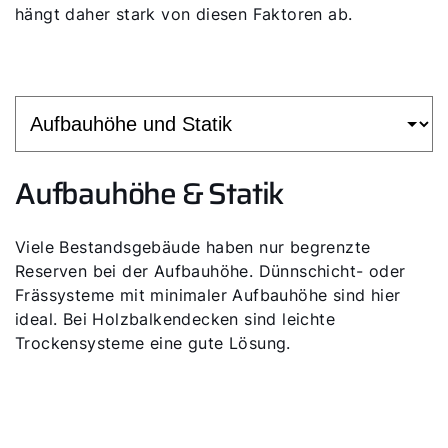
hängt daher stark von diesen Faktoren ab.
Servus!
Wie können wir Ihnen helfen?
Aufbauhöhe & Statik
Service kontaktieren
Viele Bestandsgebäude haben nur begrenzte
Produktberatung
Reserven bei der Aufbauhöhe. Dünnschicht- oder
Frässysteme mit minimaler Aufbauhöhe sind hier
ideal. Bei Holzbalkendecken sind leichte
Fachhandwerker finden
Trockensysteme eine gute Lösung.
Wichtige Links