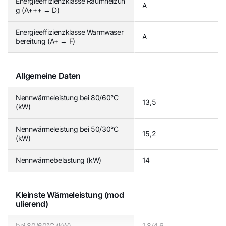
Energieeffizienzklasse Raumheizun
A
g (A+++ → D)
Energieeffizienzklasse Warmwaser
A
bereitung (A+ → F)
Allgemeine Daten
Nennwärmeleistung bei 80/60°C
13,5
(kW)
Nennwärmeleistung bei 50/30°C
15,2
(kW)
Nennwärmebelastung (kW)
14
Kleinste Wärmeleistung (mod
ulierend)
bei 80/60°C (kW)
1,8/4,6