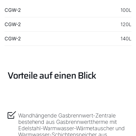
CGW-2
100L
CGW-2
120L
CGW-2
140L
Vorteile auf einen Blick
Servus!
Wie können wir helfen?
Werkskundendienst
Wandhängende Gasbrennwert-Zentrale
bestehend aus Gasbrennwerttherme mit
Downloads
Edelstahl-Warmwasser-Wärmetauscher und
Warmwasser-Schichtenspeicher aus