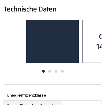
Technische Daten
C
14
Energieeffizienzklasse