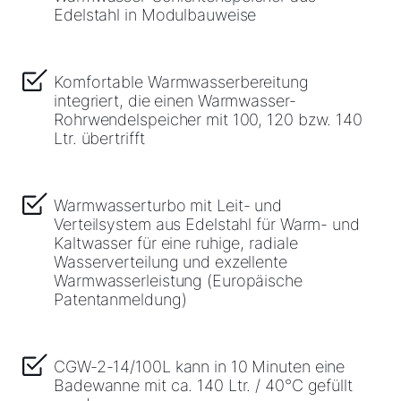
Edelstahl in Modulbauweise
Tools
Wichtige Links
Komfortable Warmwasserbereitung
integriert, die einen Warmwasser-
Rohrwendelspeicher mit 100, 120 bzw. 140
Gipfelstürmer Partnerprogramm
Ltr. übertrifft
Anleitungen & techn. Dokumente
Warmwasserturbo mit Leit- und
Service App
Verteilsystem aus Edelstahl für Warm- und
WOLF Seminare
Kaltwasser für eine ruhige, radiale
Wasserverteilung und exzellente
Warmwasserleistung (Europäische
Patentanmeldung)
CGW-2-14/100L kann in 10 Minuten eine
Badewanne mit ca. 140 Ltr. / 40°C gefüllt