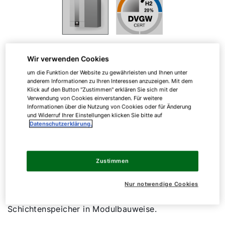
Wir verwenden Cookies
Kompakt, effizient, anschlussfertig
um die Funktion der Website zu gewährleisten und Ihnen unter
anderem Informationen zu Ihren Interessen anzuzeigen. Mit dem
Klick auf den Button "Zustimmen" erklären Sie sich mit der
CGW-2
Verwendung von Cookies einverstanden. Für weitere
Informationen über die Nutzung von Cookies oder für Änderung
und Widerruf Ihrer Einstellungen klicken Sie bitte auf
Datenschutzerklärung.
Gas-Brennwert-Zentrale
Zustimmen
Wandhängende Gasbrennwert-Zentrale bestehend
aus Gasbrennwerttherme mit Edelstahl-
Nur notwendige Cookies
Warmwasser-Wärmetauscher und Edelstahl-
Schichtenspeicher in Modulbauweise.