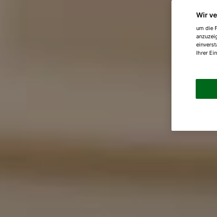
Wir v
um die F
anzuzei
einverst
Ihrer Ei