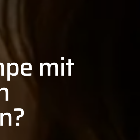
pe mit
n
en?