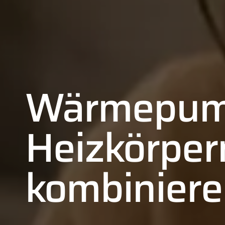
Wärmepum
Heizkörper
kombinier