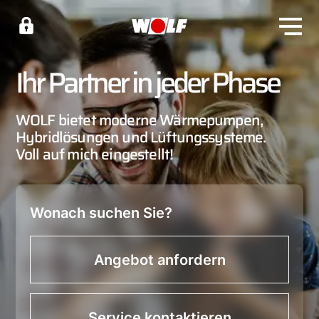
Ihr Partner in jeder Phase
WOLF bietet moderne Wärmepumpen,
Hybridlösungen und Lüftungssysteme.
Voll auf mich eingestellt!
Wonach suchen Sie?
Angebot anfordern
Service kontaktieren