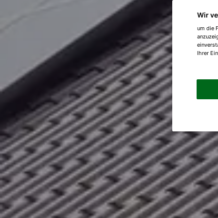
Wir v
um die F
anzuzei
einverst
Ihrer Ei