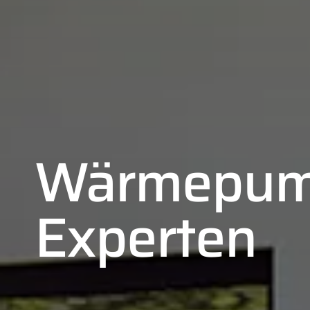
Wärmepum
Experten
01
02
03