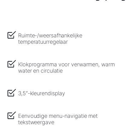
Hoe kunnen wij u helpen?
Contact met het team
Ruimte-/weersafhankelijke
temperatuurregelaar
Contactformulier
Adresgegevens
Klokprogramma voor verwarmen, warm
water en circulatie
Ook interessant?
3,5“-kleurendisplay
Downloads
Service App
Eenvoudige menu-navigatie met
tekstweergave