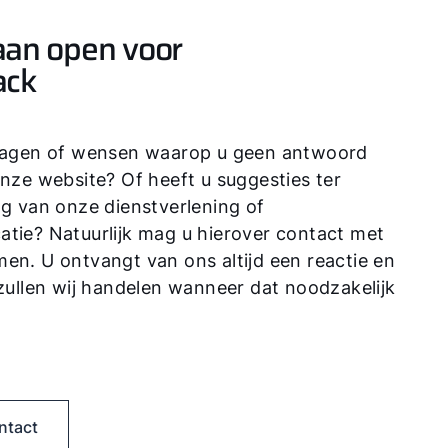
aan open voor
ack
Hallo!
ragen of wensen waarop u geen antwoord
nze website? Of heeft u suggesties ter
Hoe kunnen wij u helpen?
ng van onze dienstverlening of
tie? Natuurlijk mag u hierover contact met
Ik ben professional
en. U ontvangt van ons altijd een reactie en
zullen wij handelen wanneer dat noodzakelijk
Adresgegevens
Ook interessant?
ntact