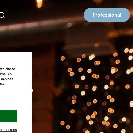
Professional
ze site te
 ons
lame- en
u aan hen
 uw
ke cookies