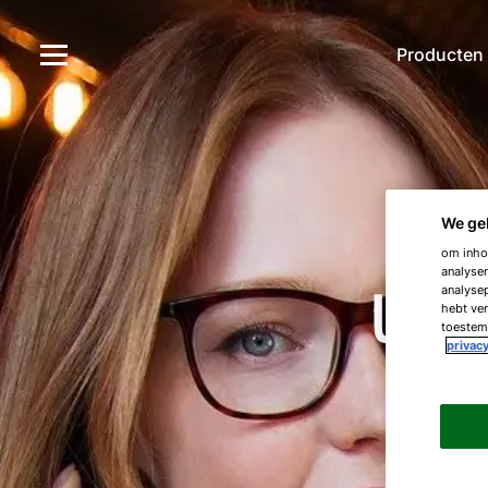
Producten
We ge
om inhou
Uw 
analyser
analysep
hebt ver
toestemm
privacy