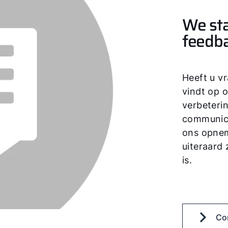
We st
feedb
Heeft u v
vindt op o
verbeteri
communica
ons opnem
uiteraard 
is.
Co