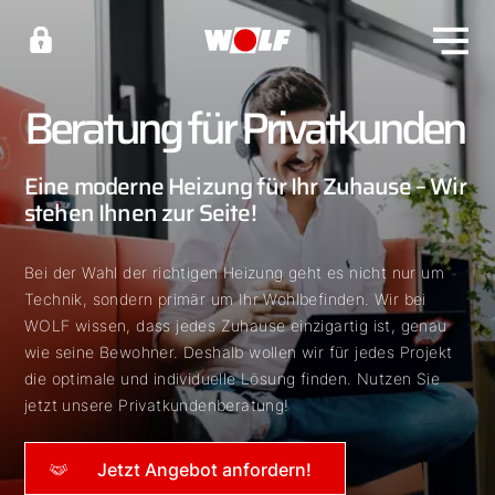
Beratung für Privatkunden
Eine moderne Heizung für Ihr Zuhause – Wir
stehen Ihnen zur Seite!
Bei der Wahl der richtigen Heizung geht es nicht nur um
Technik, sondern primär um Ihr Wohlbefinden. Wir bei
WOLF wissen, dass jedes Zuhause einzigartig ist, genau
wie seine Bewohner. Deshalb wollen wir für jedes Projekt
die optimale und individuelle Lösung finden. Nutzen Sie
jetzt unsere Privatkundenberatung!
Jetzt Angebot anfordern!