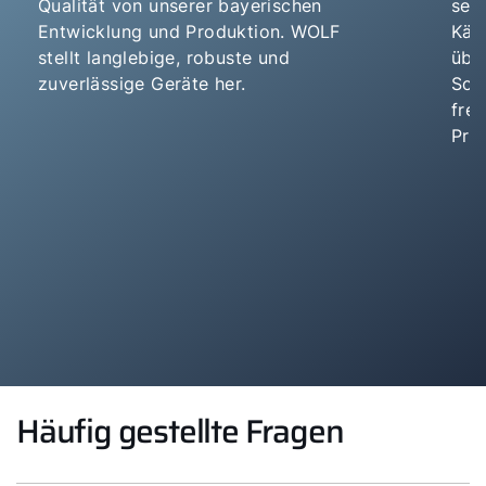
Qualität von unserer bayerischen
set
Entwicklung und Produktion. WOLF
Käl
stellt langlebige, robuste und
über
zuverlässige Geräte her.
So 
fre
Pro
Häufig gestellte Fragen