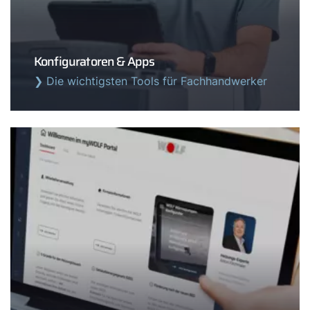
Wichtige Links
Gipfelstürmer Partnerprogramm
Konfiguratoren & Apps
Anleitungen & techn. Dokumente
❯ Die wichtigsten Tools für Fachhandwerker
Service App
WOLF Seminare
myWOLF