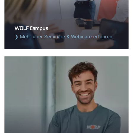
Wie können wir helfen?
Werkskundendienst
WOLF Campus
❯ Mehr über Seminare & Webinare erfahren
Downloads
Tools
Wichtige Links
Gipfelstürmer Partnerprogramm
Anleitungen & techn. Dokumente
Service App
WOLF Seminare