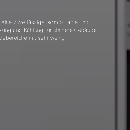
t eine zuverlässige, komfortable und
izung und Kühlung für kleinere Gebäude
debereiche mit sehr wenig