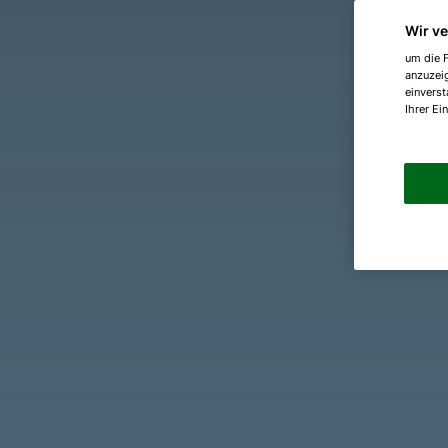
Wir v
um die F
anzuzei
einverst
Ihrer Ei