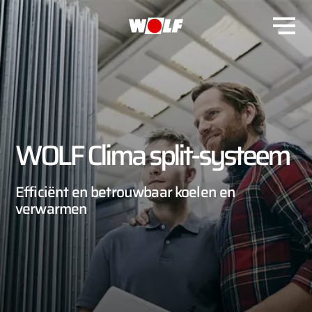
WOLF Clima split-systeem
Efficiënt en betrouwbaar koelen en
verwarmen