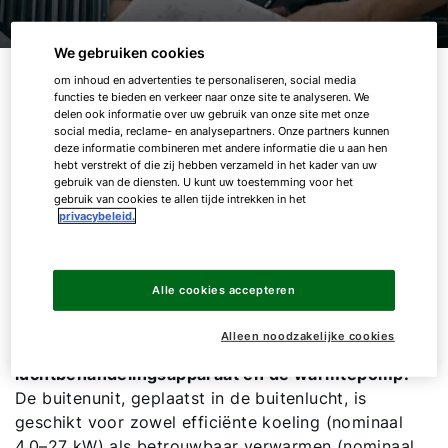
We gebruiken cookies
WOLF Clima split systeem
om inhoud en advertenties te personaliseren, social media
functies te bieden en verkeer naar onze site te analyseren. We
delen ook informatie over uw gebruik van onze site met onze
Het krachtige systeem voor koeling
social media, reclame- en analysepartners. Onze partners kunnen
deze informatie combineren met andere informatie die u aan hen
en verwarming
hebt verstrekt of die zij hebben verzameld in het kader van uw
gebruik van de diensten. U kunt uw toestemming voor het
gebruik van cookies te allen tijde intrekken in het
Het WOLF Clima split Systeem combineert een
privacybeleid.
krachtige lucht‑luchtwarmtepomp met moderne
invertertechnologie, geschikt voor aansluiting op
een directe verdamper in het
Alle cookies accepteren
luchtbehandelingsapparaat. Een speciaal
ontwikkelde regelunit zorgt voor
optimale en
Alleen noodzakelijke cookies
storingsvrije communicatie tussen het
luchtbehandelingsapparaat en de warmtepomp.
De buitenunit, geplaatst in de buitenlucht, is
geschikt voor zowel efficiënte koeling (nominaal
4,0–27 kW) als betrouwbaar verwarmen (nominaal