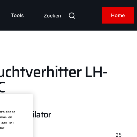
Tools
Home
Zoeken
uchtverhitter LH-
C
 EC-ventilator
ze site te
lame- en
u aan hen
 uw
EC
25