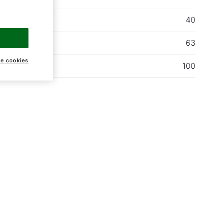
EC
40
EC
63
ke cookies
EC
100