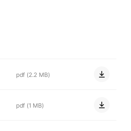
Hallo!
Hoe kunnen wij u helpen?
Contact met het team
pdf (2.2 MB)
Contactformulier
Adresgegevens
pdf (1 MB)
Ook interessant?