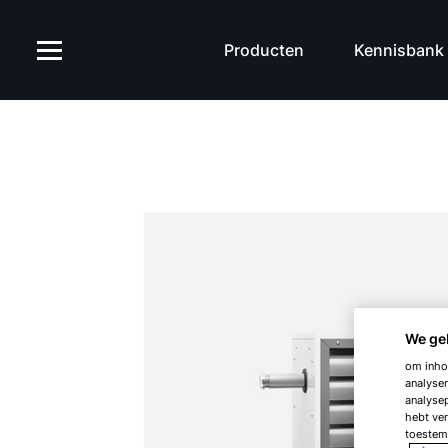
Producten
Kennisbank
We ge
om inhou
analyser
analysep
hebt ver
toestemm