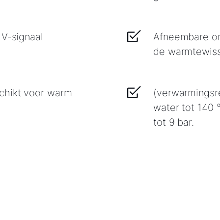
 V-signaal
Afneembare om
de warmtewiss
chikt voor warm
(verwarmingsre
water tot 140 
tot 9 bar.