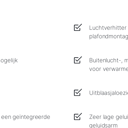
Luchtverhitter
plafondmonta
gelijk
Buitenlucht-, 
voor verwarme
Uitblaasjaloezi
r een geïntegreerde
Zeer lage gelu
geluidsarm