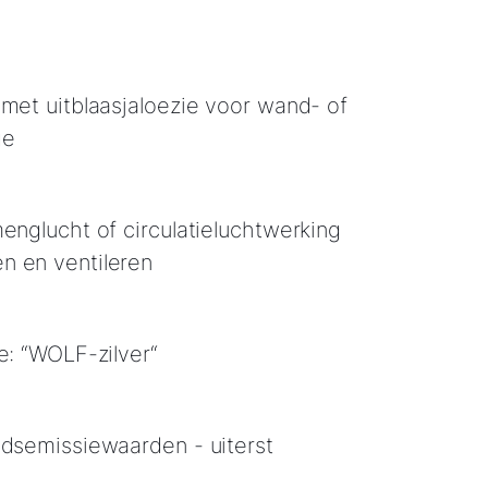
 met uitblaasjaloezie voor wand- of
ge
menglucht of circulatieluchtwerking
n en ventileren
e: “WOLF-zilver“
idsemissiewaarden - uiterst