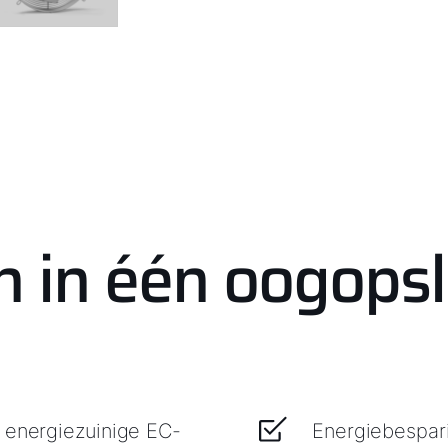
n in één oogops
e energiezuinige EC-
Energiebespari