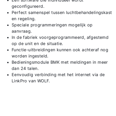
Een software die individueel wordt
Contact met het team
geconfigureerd.
Perfect samenspel tussen luchtbehandelingskast
Contactformulier
en regeling .
Speciale programmeringen mogelijk op
aanvraag.
Adresgegevens
In de fabriek voorgeprogrammeerd, afgestemd
op de unit en de situatie.
Ook interessant?
Functie-uitbreidingen kunnen ook achteraf nog
worden ingesteld.
Bedieningsmodule BMK met meldingen in meer
Downloads
dan 24 talen.
Eenvoudig verbinding met het internet via de
Service App
LinkPro van WOLF.