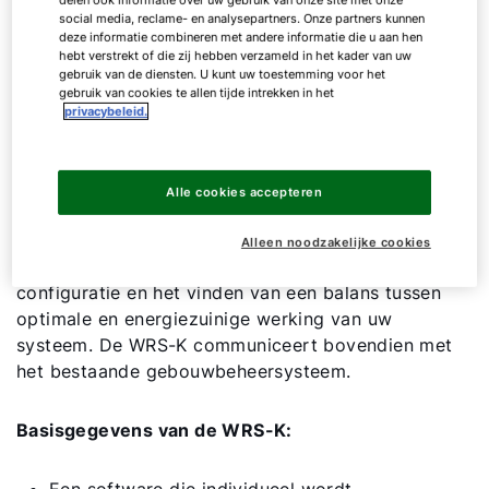
delen ook informatie over uw gebruik van onze site met onze
social media, reclame- en analysepartners. Onze partners kunnen
deze informatie combineren met andere informatie die u aan hen
hebt verstrekt of die zij hebben verzameld in het kader van uw
gebruik van de diensten. U kunt uw toestemming voor het
gebruik van cookies te allen tijde intrekken in het
privacybeleid.
Regelsysteem WRS-K
Alle cookies accepteren
De luchtbehandelingsoplossingen van WOLF worden
aangestuurd door de WRS-K regeling van WOLF.
Alleen noodzakelijke cookies
Ontwikkeld voor bedieningscomfort, individuele
configuratie en het vinden van een balans tussen
optimale en energiezuinige werking van uw
systeem. De WRS-K communiceert bovendien met
het bestaande gebouwbeheersysteem.
Hallo!
Basisgegevens van de WRS-K:
Hoe kunnen wij u helpen?